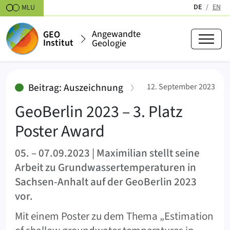
Zum Inhalt springen
DE
EN
MLU
(aktiv)
Angewandte
GEO
Institut
Geologie
GeoBerlin 2023 – 3. Platz Poster
:
Beitrag: Auszeichnung
12. September 2023
GeoBerlin 2023 – 3. Platz
Poster Award
05. – 07.09.2023 | Maximilian stellt seine
Arbeit zu Grundwassertemperaturen in
Sachsen-Anhalt auf der GeoBerlin 2023
vor.
Mit einem Poster zu dem Thema „Estimation