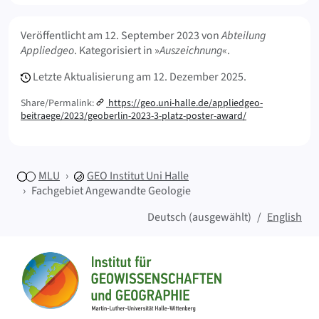
Meta Info
Veröffentlicht am
12. September 2023
von
Abteilung
Appliedgeo
. Kategorisiert in »
Auszeichnung
«.
Letzte Aktualisierung am
12. Dezember 2025.
Share/Permalink:
https://geo.uni-halle.de/appliedgeo-
beitraege/2023/geoberlin-2023-3-platz-poster-award/
MLU
GEO
Institut Uni Halle
Fachgebiet Angewandte Geologie
Deutsch (ausgewählt)
English
Sitemap
Startseite