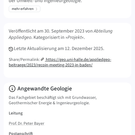
der Umwelt- und Ingenieurgeologie.
mehr erfahren
Meta Info
Veröffentlicht am
30. September 2023
von
Abteilung
Appliedgeo
. Kategorisiert in »
Projekt
«.
Letzte Aktualisierung am
12. Dezember 2025.
Share/Permalink:
https://geo.uni-halle.de/appliedgeo-
beitraege/2023/recoin-meeting-2023-in-baden/
Info:
Angewandte Geologie
Das Fachgebiet beschäftigt sich mit Grundwasser,
Geothermischer Energie & Ingenieurgeologie.
Leitung
Prof. Dr. Peter Bayer
Postanschrift