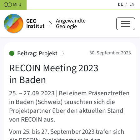
Zum Inhalt springen
DE
EN
MLU
(aktiv)
Angewandte
GEO
Institut
Geologie
RECOIN Meeting 2023 in Baden
:
Beitrag: Projekt
30. September 2023
RECOIN Meeting 2023
in Baden
25. – 27.09.2023 | Bei einem Präsenztreffen
in Baden (Schweiz) tauschten sich die
Projektpartner über den aktuellen Stand
von RECOIN aus.
Vom 25. bis 27. September 2023 trafen sich