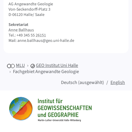
AG Angewandte Geologie
Von-Seckendorff-Platz 3
D-06120 Halle/ Saale
Sekretariat
Anne Ballhaus
Tel.: +49 345 55
26151
Mail: anne.ballhaus@geo.uni-halle.de
MLU
GEO
Institut Uni Halle
Fachgebiet Angewandte Geologie
Deutsch (ausgewählt)
English
Sitemap
Startseite