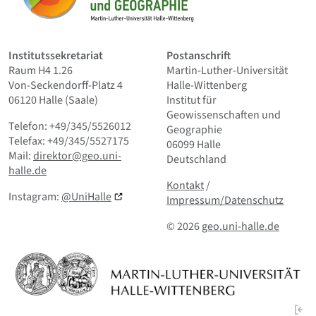
Institutssekretariat
Postanschrift
Raum H4 1.26
Martin-Luther-Universität
Von-Seckendorff-Platz 4
Halle-Wittenberg
06120 Halle (Saale)
Institut für
Geowissenschaften und
Telefon: +49/345/5526012
Geographie
Telefax: +49/345/5527175
06099 Halle
Mail:
direktor@geo.uni-
Deutschland
halle.de
Kontakt
und Kleingedrucktes
Kontakt
/
Instagram:
@UniHalle
Impressum/Datenschutz
© 2026
geo.uni-halle.de