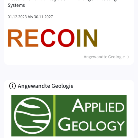
(RECOIN
Systems
01.12.2023 bis 30.11.2027
(
)
Angewandte Geologie
Über
Angewandte Geologie