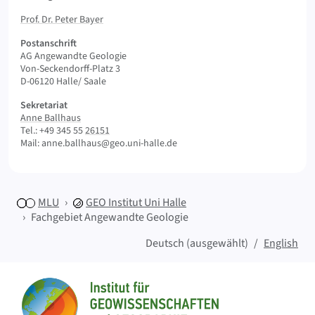
Prof. Dr. Peter Bayer
Postanschrift
AG Angewandte Geologie
Von-Seckendorff-Platz 3
D-06120 Halle/ Saale
Sekretariat
Anne Ballhaus
Tel.: +49 345 55
26151
Mail: anne.ballhaus@geo.uni-halle.de
MLU
GEO
Institut Uni Halle
Fachgebiet Angewandte Geologie
Deutsch (ausgewählt)
English
Sitemap
Startseite