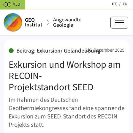
Zum Inhalt springen
DE
EN
MLU
(aktiv)
Angewandte
GEO
Institut
Geologie
Exkursion und Workshop am REC
:
Beitrag: Exkursion/ Geländeübung
10. Dezember 2025
Exkursion und Workshop am
RECOIN-
Projektstandort SEED
Im Rahmen des Deutschen
Geothermiekongresses fand eine spannende
Exkursion zum SEED-Standort des RECOIN
Projekts statt.