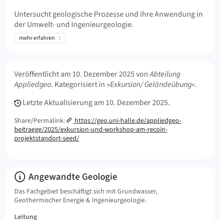
Untersucht geologische Prozesse und ihre Anwendung in
der Umwelt- und Ingenieurgeologie.
mehr erfahren
Meta Info
Veröffentlicht am
10. Dezember 2025
von
Abteilung
Appliedgeo
. Kategorisiert in »
Exkursion/ Geländeübung
«.
Letzte Aktualisierung am
10. Dezember 2025.
Share/Permalink:
https://geo.uni-halle.de/appliedgeo-
beitraege/2025/exkursion-und-workshop-am-recoin-
projektstandort-seed/
Info:
Angewandte Geologie
Das Fachgebiet beschäftigt sich mit Grundwasser,
Geothermischer Energie & Ingenieurgeologie.
Leitung