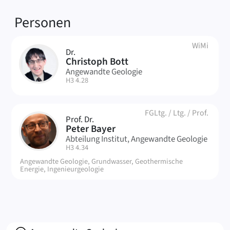
Verknüpfte
Personen
WiMi
Dr.
CB
Christoph Bott
Angewandte Geologie
| Raum:
H3 4.28
FGLtg.
/
Ltg.
/
Prof.
Prof. Dr.
PB
Peter Bayer
Abteilung Institut, Angewandte Geologie
| Raum:
H3 4.34
Angewandte Geologie, Grundwasser, Geothermische
Energie, Ingenieurgeologie