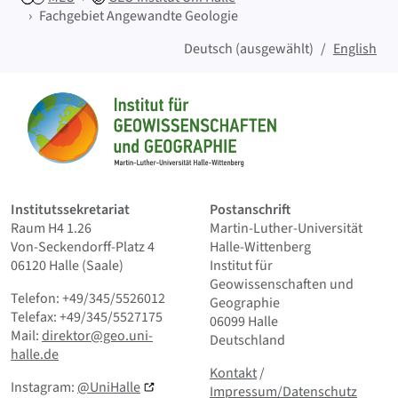
Fachgebiet Angewandte Geologie
Deutsch (ausgewählt)
English
Sitemap
Startseite
Institutssekretariat
Postanschrift
Raum H4 1.26
Martin-Luther-Universität
Von-Seckendorff-Platz 4
Halle-Wittenberg
06120 Halle (Saale)
Institut für
Geowissenschaften und
Telefon: +49/345/5526012
Geographie
Telefax: +49/345/5527175
06099 Halle
Mail:
direktor@geo.uni-
Deutschland
halle.de
Kontakt
und Kleingedrucktes
Kontakt
/
Instagram:
@UniHalle
Impressum/Datenschutz