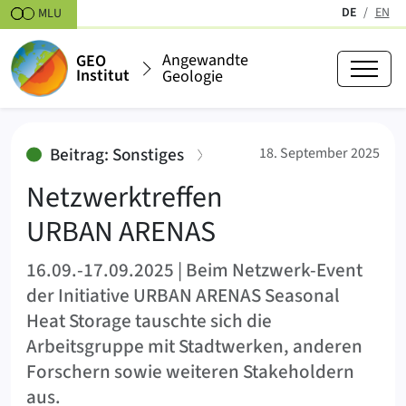
Zum Inhalt springen
DE
EN
MLU
(aktiv)
Angewandte
GEO
Institut
Geologie
Netzwerktreffen URBAN ARENAS
:
Beitrag: Sonstiges
18. September 2025
Netzwerktreffen
URBAN ARENAS
16.09.-17.09.2025 | Beim Netzwerk-Event
der Initiative URBAN ARENAS Seasonal
Heat Storage tauschte sich die
Arbeitsgruppe mit Stadtwerken, anderen
Forschern sowie weiteren Stakeholdern
aus.