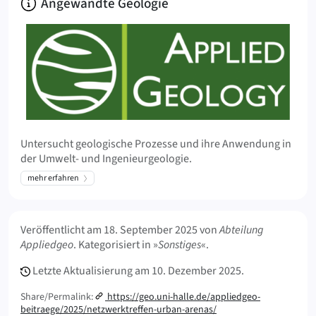
Über
Angewandte Geologie
Untersucht geologische Prozesse und ihre Anwendung in
der Umwelt- und Ingenieurgeologie.
mehr erfahren
Meta Info
Veröffentlicht am
18. September 2025
von
Abteilung
Appliedgeo
. Kategorisiert in »
Sonstiges
«.
Letzte Aktualisierung am
10. Dezember 2025.
Share/Permalink:
https://geo.uni-halle.de/appliedgeo-
beitraege/2025/netzwerktreffen-urban-arenas/