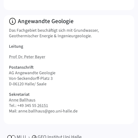
Info:
Angewandte Geologie
Das Fachgebiet beschäftigt sich mit Grundwasser,
Geothermischer Energie & Ingenieurgeologie.
Leitung
Prof. Dr. Peter Bayer
Postanschrift
AG Angewandte Geologie
Von-Seckendorff-Platz 3
D-06120 Halle/ Saale
Sekretariat
Anne Ballhaus
Tel.: +49 345 55
26151
Mail: anne.ballhaus@geo.uni-halle.de
MLU
GEO
Institut Uni Halle