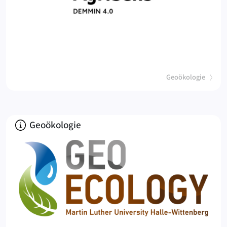
(
)
Geoökologie
Über
Geoökologie