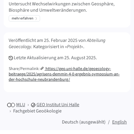
Untersucht Wechselwirkungen zwischen Geosphäre,
Biosphäre und Umweltveränderungen.
mehr erfahren
Meta Info
Veröffentlicht am
25. Februar 2025
von
Abteilung
Geoecology
. Kategorisiert in »
Projekt
«.
Letzte Aktualisierung am
25. August 2025.
Share/Permalink:
https://geo.uni-halle.de/geoecology-
beitraege/2025/agrisens-demmin-4-0-ergebnis-symposium-an-
der-hochschule-neubrandenburg/
MLU
GEO
Institut Uni Halle
Fachgebiet Geoökologie
Deutsch (ausgewählt)
English
Sitemap