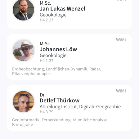
M.Sc.
JW
Jan Lukas Wenzel
Geoökologie
| Raum:
H4 2.27
WiMi
M.Sc.
JL
Johannes Löw
Geoökologie
| Raum:
H4 1.37
Erdbeobachtung, Landflächen-Dynamik, Radar,
Pflanzenphänologie
WiMi
Dr.
DT
Detlef Thürkow
Abteilung Institut, Digitale Geographie
| Raum:
H4 3.29
Geoinformatik, Fernerkundung, räumliche Analyse,
Kartografie