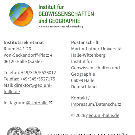
Startseite
Institutssekretariat
Postanschrift
Raum H4 1.26
Martin-Luther-Universität
Von-Seckendorff-Platz 4
Halle-Wittenberg
06120 Halle (Saale)
Institut für
Geowissenschaften und
Telefon: +49/345/5526012
Geographie
Telefax: +49/345/5527175
06099 Halle
Mail:
direktor@geo.uni-
Deutschland
halle.de
Kontakt
und Kleingedrucktes
Kontakt
/
Instagram:
@UniHalle
Impressum/Datenschutz
© 2026
geo.uni-halle.de