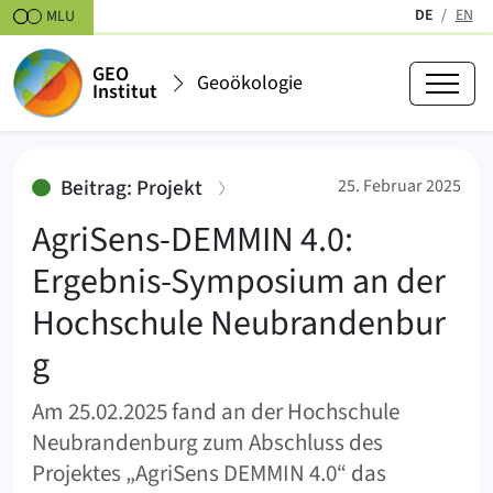
Zum Inhalt springen
DE
EN
MLU
(aktiv)
GEO
Geoökologie
Institut
AgriSens-DEMMIN 4.0: Ergebnis
:
Beitrag: Projekt
25. Februar 2025
AgriSens-DEMMIN 4.0:
Ergebnis-Symposium an der
Hochschule Neubrandenbur
g
Am 25.02.2025 fand an der Hochschule
Neubrandenburg zum Abschluss des
Projektes „AgriSens DEMMIN 4.0“ das