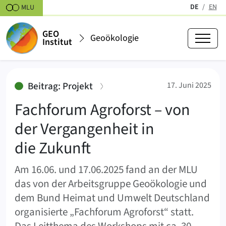
Zum Inhalt springen
DE
EN
MLU
(aktiv)
GEO
Geoökologie
Institut
Fachforum Agroforst – von der Ve
:
Beitrag: Projekt
17. Juni 2025
Fachforum Agroforst – von
der Vergangenheit in
die Zukunft
Am 16.06. und 17.06.2025 fand an der MLU
das von der Arbeitsgruppe Geoökologie und
dem Bund Heimat und Umwelt Deutschland
organisierte „Fachforum Agroforst“ statt.