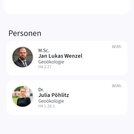
Verknüpfte
Personen
WiMi
M.Sc.
JW
Jan Lukas Wenzel
Geoökologie
| Raum:
H4 2.27
WiMi
Dr.
JP
Julia Pöhlitz
Geoökologie
| Raum:
H4 1.28.1