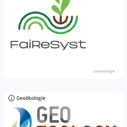
(
)
Geoökologie
Über
Geoökologie