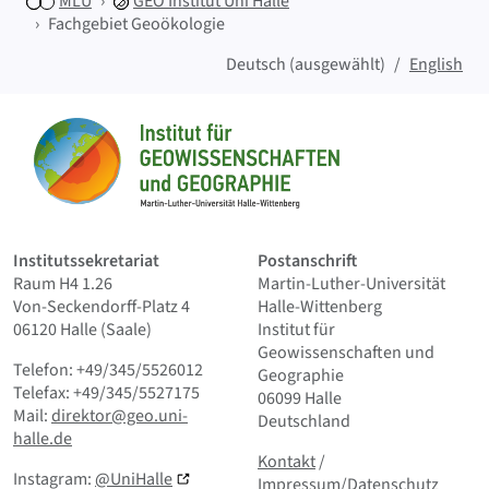
MLU
GEO
Institut Uni Halle
Fachgebiet Geoökologie
Deutsch (ausgewählt)
English
Sitemap
Startseite
Institutssekretariat
Postanschrift
Raum H4 1.26
Martin-Luther-Universität
Von-Seckendorff-Platz 4
Halle-Wittenberg
06120 Halle (Saale)
Institut für
Geowissenschaften und
Telefon: +49/345/5526012
Geographie
Telefax: +49/345/5527175
06099 Halle
Mail:
direktor@geo.uni-
Deutschland
halle.de
Kontakt
und Kleingedrucktes
Kontakt
/
Instagram:
@UniHalle
Impressum/Datenschutz