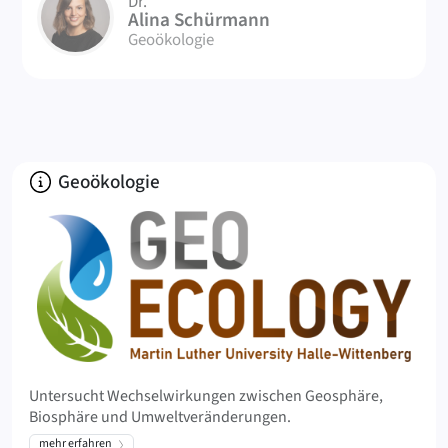
Dr.
AS
Alina Schürmann
Geoökologie
Über
Geoökologie
Untersucht Wechselwirkungen zwischen Geosphäre,
Biosphäre und Umweltveränderungen.
mehr erfahren