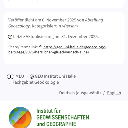
Meta Info
Veröffentlicht am
6. November 2025
von
Abteilung
Geoecology
. Kategorisiert in »
Person
«.
Letzte Aktualisierung am
31. Dezember 2025.
Share/Permalink:
https://geo.uni-halle.de/geoecology-
beitraege/2025/herzlichen-glueckwunsch-alina/
MLU
GEO
Institut Uni Halle
Fachgebiet Geoökologie
Deutsch (ausgewählt)
English
Sitemap
Startseite