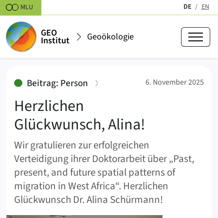
Zum Inhalt springen
DE
EN
MLU
(aktiv)
GEO
Geoökologie
Institut
Herzlichen Glückwunsch, Alina!
:
Beitrag: Person
6. November 2025
Herzlichen
Glückwunsch, Alina!
Wir gratulieren zur erfolgreichen
Verteidigung ihrer Doktorarbeit über „Past,
present, and future spatial patterns of
migration in West Africa“. Herzlichen
Glückwunsch Dr. Alina Schürmann!