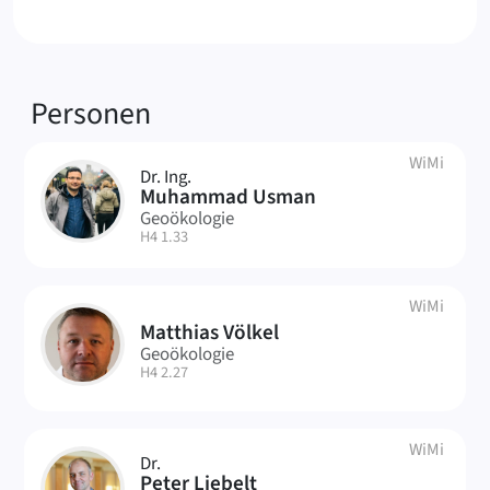
Verknüpfte
Personen
WiMi
Dr. Ing.
MU
Muhammad Usman
Geoökologie
| Raum:
H4 1.33
WiMi
Matthias Völkel
MV
Geoökologie
| Raum:
H4 2.27
WiMi
Dr.
PL
Peter Liebelt