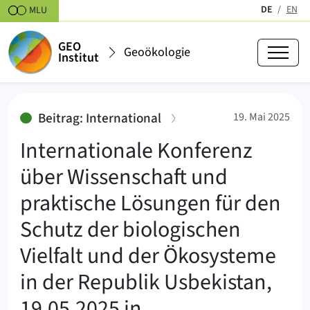
Zum Inhalt springen
DE
EN
MLU
(aktiv)
GEO
Geoökologie
Institut
Internationale Konferenz über Wi
:
Beitrag: International
19. Mai 2025
Internationale Konferenz
über Wissenschaft und
praktische Lösungen für den
Schutz der biologischen
Vielfalt und der Ökosysteme
in der Republik Usbekistan,
19.05.2025 in