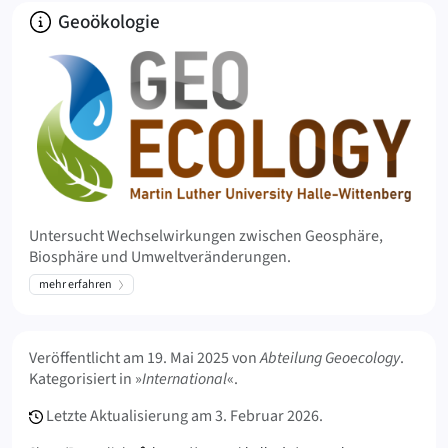
Über
Geoökologie
Untersucht Wechselwirkungen zwischen Geosphäre,
Biosphäre und Umweltveränderungen.
mehr erfahren
Meta Info
Veröffentlicht am
19. Mai 2025
von
Abteilung Geoecology
.
Kategorisiert in »
International
«.
Letzte Aktualisierung am
3. Februar 2026.