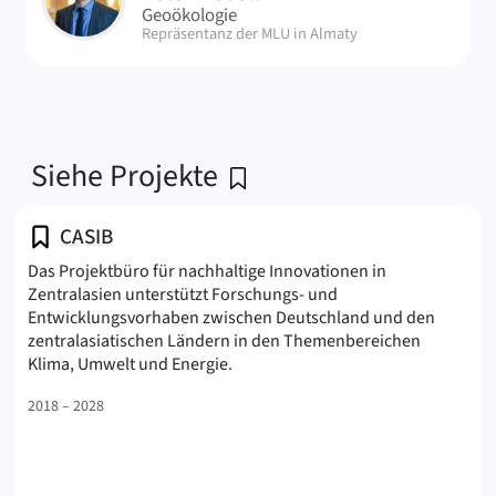
Geoökologie
| Raum:
Repräsentanz der MLU in Almaty
Siehe Projekte
CASIB
Das Projektbüro für nachhaltige Innovationen in
Zentralasien unterstützt Forschungs- und
Entwicklungsvorhaben zwischen Deutschland und den
zentralasiatischen Ländern in den Themenbereichen
(CASIB
Klima, Umwelt und Energie.
2018 – 2028