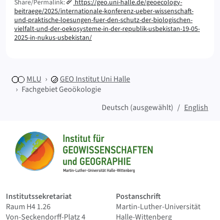
Share/Permalink:
https://geo.uni-halle.de/geoecology-
beitraege/2025/internationale-konferenz-ueber-wissenschaft-
und-praktische-loesungen-fuer-den-schutz-der-biologischen-
vielfalt-und-der-oekosysteme-in-der-republik-usbekistan-19-05-
2025-in-nukus-usbekistan/
MLU
GEO
Institut Uni Halle
Fachgebiet Geoökologie
Deutsch (ausgewählt)
English
Sitemap
Startseite
Institutssekretariat
Postanschrift
Raum H4 1.26
Martin-Luther-Universität
Von-Seckendorff-Platz 4
Halle-Wittenberg