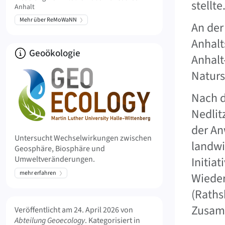
stellte
Anhalt
Mehr über ReMoWaNN
An der
Anhalt
Über
Geoökologie
Anhalt
Naturs
Nach d
Nedlit
der An
Untersucht Wechselwirkungen zwischen
landwi
Geosphäre, Biosphäre und
Umweltveränderungen.
Initia
mehr erfahren
Wieder
(Raths
Meta Info
Zusamm
Veröffentlicht am
24. April 2026
von
Abteilung Geoecology
. Kategorisiert in