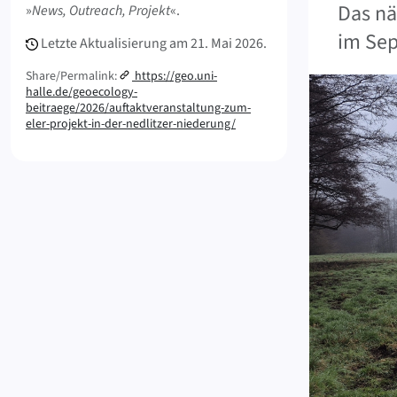
Das nä
»
News, Outreach, Projekt
«.
im Sep
Letzte Aktualisierung am
21. Mai 2026.
Share/Permalink:
https://geo.uni-
halle.de/geoecology-
beitraege/2026/auftaktveranstaltung-zum-
eler-projekt-in-der-nedlitzer-niederung/