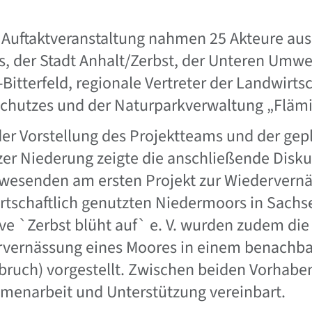
.
 Auftaktveranstaltung nahmen 25 Akteure au
s, der Stadt Anhalt/Zerbst, der Unteren Umw
-Bitterfeld, regionale Vertreter der Landwirts
chutzes und der Naturparkverwaltung „Flämin
er Vorstellung des Projektteams und der ge
zer Niederung zeigte die anschließende Disku
wesenden am ersten Projekt zur Wiedervernä
rtschaftlich genutzten Niedermoors in Sachs
tive `Zerbst blüht auf` e. V. wurden zudem di
vernässung eines Moores in einem benachba
bruch) vorgestellt. Zwischen beiden Vorhabe
enarbeit und Unterstützung vereinbart.