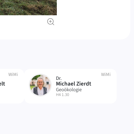
WiMi
WiMi
Dr.
MZ
lt
Michael Zierdt
Geoökologie
| Raum:
H4 1.30