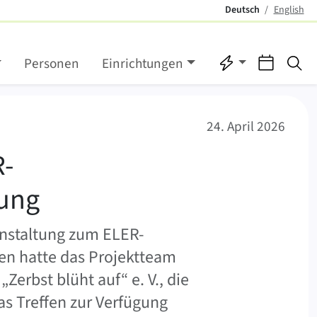
Deutsch
English
(aktiv)
Direktzugriffe
Verans
Su
Personen
Einrichtungen
er Nedlitzer Niederung
24. April 2026
R-
rung
anstaltung zum ELER-
den hatte das Projektteam
Zerbst blüht auf“ e. V., die
s Treffen zur Verfügung