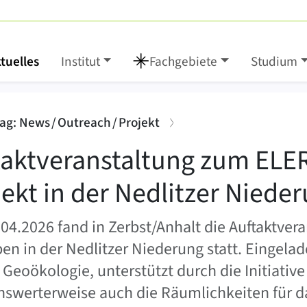
tuelles
Institut
Fachgebiete
Studium
zum ELER-Projekt in d
:
ag: News / Outreach / Projekt
taktveranstaltung zum ELE
jekt in der Nedlitzer Niede
04.2026 fand in Zerbst/Anhalt die Auftaktver
en in der Nedlitzer Niederung statt. Eingela
Geoökologie, unterstützt durch die Initiative „
swerterweise auch die Räumlichkeiten für da