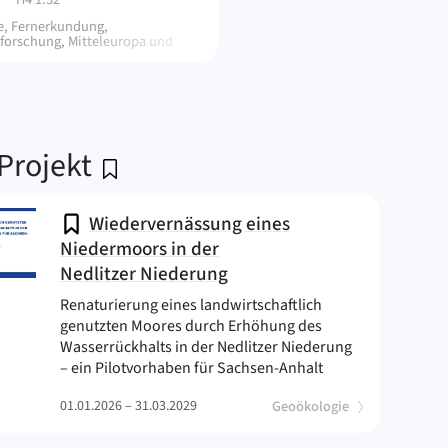
e, Fernerkundung,
forschung, Mitteleuropa und
n
Projekt
Wiedervernässung eines
Niedermoors in der
Nedlitzer Niederung
Renaturierung eines landwirtschaftlich
genutzten Moores durch Erhöhung des
Wasserrückhalts in der Nedlitzer Niederung
(ReMoWaNN
– ein Pilotvorhaben für Sachsen-Anhalt
(
)
01.01.2026 – 31.03.2029
Geoökologie