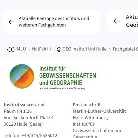
Aktu
Aktuelle Beiträge des Instituts und
Geoö
weiteren Fachgebieten
MLU
NatFak III
GEO
Institut Uni Halle
Fachgebiet 
Sitemap
Startseite
Institutssekretariat
Postanschrift
Raum H4 1.26
Martin-Luther-Universität
Von-Seckendorff-Platz 4
Halle-Wittenberg
06120 Halle (Saale)
Institut für
Geowissenschaften und
Telefon: +49/345/5526012
Geographie