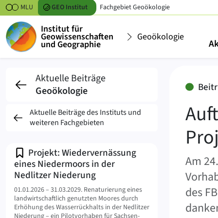
Zum Inhalt springen
MLU
GEO
Institut
Fachgebiet
Geoökologie
Institut für
Geowissenschaften
Geoökologie
Ak
und Geographie
Auftaktveranstaltung 
Aktuelle Beiträge
Beitr
Geoökologie
Auf
Aktuelle Beiträge des Instituts und
weiteren Fachgebieten
Pro
Projekt: Wiedervernässung
Am 24.
eines Niedermoors in der
Nedlitzer Niederung
Vorhab
des FB 
01.01.2026 – 31.03.2029.
Renaturierung eines
landwirtschaftlich genutzten Moores durch
danken
Erhöhung des Wasserrückhalts in der Nedlitzer
Niederung – ein Pilotvorhaben für Sachsen-