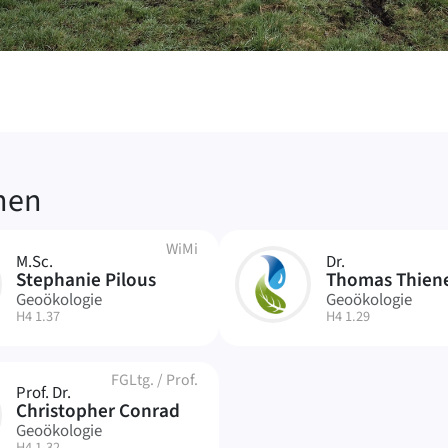
üpfte
nen
WiMi
M.Sc.
Dr.
TT
Stephanie Pilous
Thomas Thiene
Geoökologie
Geoökologie
| Raum:
| Raum:
H4 1.37
H4 1.29
FGLtg.
/
Prof.
Prof. Dr.
Christopher Conrad
Geoökologie
| Raum:
H4 1.32