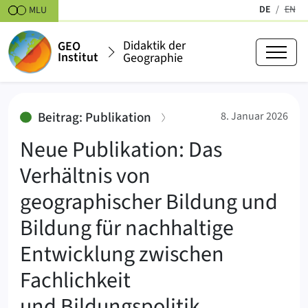
Zum Inhalt springen
DE
EN
MLU
(aktiv)
Englis
Didaktik der
GEO
Institut
Geographie
Neue Publikation: Das Verhältni
:
Beitrag: Publikation
8. Januar 2026
Neue Publikation: Das
Verhältnis von
geographischer Bildung und
Bildung für nachhaltige
Entwicklung zwischen
Fachlichkeit
und Bildungspolitik