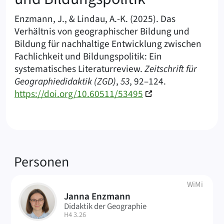
Enzmann, J., & Lindau, A.-K. (2025). Das
Verhältnis von geographischer Bildung und
Bildung für nachhaltige Entwicklung zwischen
Fachlichkeit und Bildungspolitik: Ein
systematisches Literaturreview.
Zeitschrift für
Geographiedidaktik (ZGD)
,
53
, 92–124.
https://doi.org/10.60511/53495
Verknüpfte
Personen
WiMi
Janna Enzmann
JE
Didaktik der Geographie
| Raum:
H4 3.26