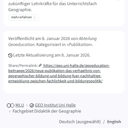
zukünftiger Lehrkräfte für das Unterrichtsfach
Geographie.
mehr erfahren
Meta Info
Veröffentlicht am
8. Januar 2026
von
Abteilung
Geoeducation
. Kategorisiert in »
Publikation
«.
Letzte Aktualisierung am
8. Januar 2026.
Share/Permalink:
https://geo.uni-halle.de/geoeducation-
beitraege/2026/neue-publikation-das-verhaeltnis-von-
geographischer-bildung-und-bildung-fuer-nachhaltige-
entwicklung-zwischen-fachlichkeit-und-bildungspolitik/
MLU
GEO
Institut Uni Halle
Fachgebiet Didaktik der Geographie
Deutsch (ausgewählt)
English