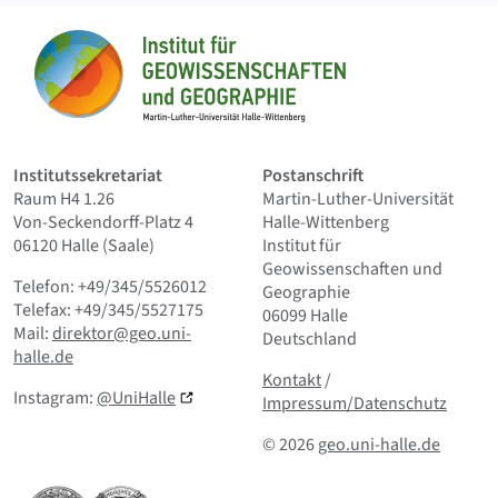
Sitemap
Startseite
Institutssekretariat
Postanschrift
Raum H4 1.26
Martin-Luther-Universität
Von-Seckendorff-Platz 4
Halle-Wittenberg
06120 Halle (Saale)
Institut für
Geowissenschaften und
Telefon: +49/345/5526012
Geographie
Telefax: +49/345/5527175
06099 Halle
Mail:
direktor@geo.uni-
Deutschland
halle.de
Kontakt
und Kleingedrucktes
Kontakt
/
Instagram:
@UniHalle
Impressum/Datenschutz
© 2026
geo.uni-halle.de