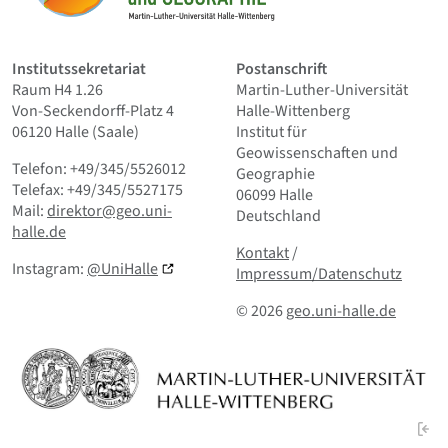
Institutssekretariat
Postanschrift
Raum H4 1.26
Martin-Luther-Universität
Von-Seckendorff-Platz 4
Halle-Wittenberg
06120 Halle (Saale)
Institut für
Geowissenschaften und
Telefon: +49/345/5526012
Geographie
Telefax: +49/345/5527175
06099 Halle
Mail:
direktor@geo.uni-
Deutschland
halle.de
Kontakt
und Kleingedrucktes
Kontakt
/
Instagram:
@UniHalle
Impressum/Datenschutz
© 2026
geo.uni-halle.de