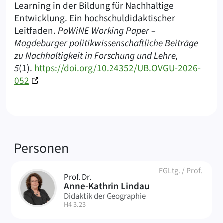
Learning in der Bildung für Nachhaltige
Entwicklung. Ein hochschuldidaktischer
Leitfaden.
PoWiNE Working Paper –
Magdeburger politikwissenschaftliche Beiträge
zu Nachhaltigkeit in Forschung und Lehre,
5
(1).
https://doi.org/10.24352/UB.OVGU-2026-
052
Verknüpfte
Personen
FGLtg.
/
Prof.
Prof. Dr.
AL
Anne-Kathrin Lindau
Didaktik der Geographie
| Raum:
H4 3.23