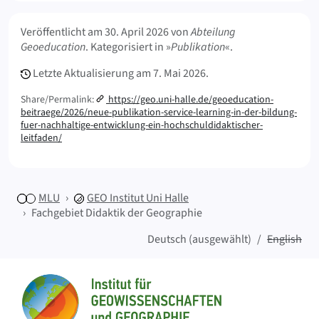
Meta Info
Veröffentlicht am
30. April 2026
von
Abteilung
Geoeducation
. Kategorisiert in »
Publikation
«.
Letzte Aktualisierung am
7. Mai 2026.
Share/Permalink:
https://geo.uni-halle.de/geoeducation-
beitraege/2026/neue-publikation-service-learning-in-der-bildung-
fuer-nachhaltige-entwicklung-ein-hochschuldidaktischer-
leitfaden/
MLU
GEO
Institut Uni Halle
Fachgebiet Didaktik der Geographie
Deutsch (ausgewählt)
English
Sitemap
Startseite