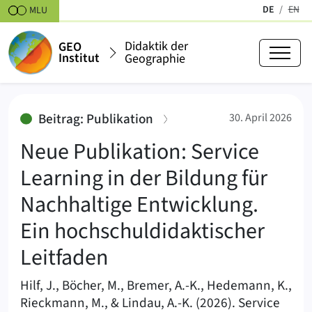
Zum Inhalt springen
DE
EN
MLU
(aktiv)
Englis
Didaktik der
GEO
Institut
Geographie
Neue Publikation: Service Learni
:
Beitrag: Publikation
30. April 2026
Neue Publikation: Service
Learning in der Bildung für
Nachhaltige Entwicklung.
Ein hochschuldidaktischer
Leitfaden
Hilf, J., Böcher, M., Bremer, A.-K., Hedemann, K.,
Rieckmann, M., & Lindau, A.-K. (2026). Service