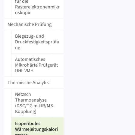
für die
Rasterelektronenmikr
oskopie
Mechanische Prüfung
Biegezug- und
Druckfestigkeitsprüfu
ng
Automatisches
Mikrohärte Prüfgerät
UHL VMH
Thermische Analytik
Netzsch
Thermoanalyse
(DSC/TG mit IR/MS-
Kopplung)
Isoperiboles
Wärmeleitungskalori
meter