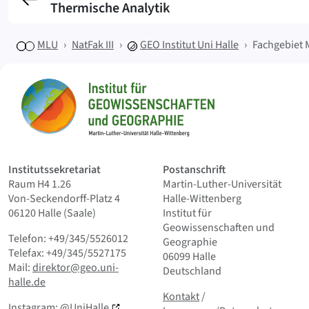
Thermische Analytik
MLU
NatFak III
GEO
Institut Uni Halle
Fachgebiet 
Sitemap
Startseite
Institutssekretariat
Postanschrift
Raum H4 1.26
Martin-Luther-Universität
Von-Seckendorff-Platz 4
Halle-Wittenberg
06120 Halle (Saale)
Institut für
Geowissenschaften und
Telefon: +49/345/5526012
Geographie
Telefax: +49/345/5527175
06099 Halle
Mail:
direktor@geo.uni-
Deutschland
halle.de
Kontakt
und Kleingedrucktes
Kontakt
/
Instagram:
@UniHalle