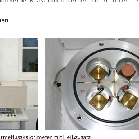
xotherme Reaktionen werden in Differenz z
nen
ärmeflusskalorimeter ‍mit ‍Heißzusatz