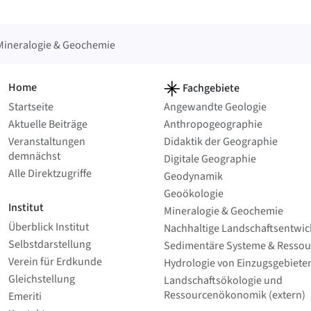
Mineralogie & Geochemie
Home
Fachgebiete
Startseite
Angewandte Geologie
Aktuelle Beiträge
Anthropo­geographie
Veranstaltungen
Didaktik der Geographie
demnächst
Digitale Geographie
Alle Direktzugriffe
Geodynamik
Geoökologie
Institut
Mineralogie & Geochemie
Überblick Institut
Nachhaltige Landschafts­entwi
Selbstdarstellung
Sedimentäre Systeme & Ressou
Verein für Erdkunde
Hydrologie von Einzugsgebieten
Gleichstellung
Landschaftsökologie und
Ressourcenökonomik (extern)
Emeriti