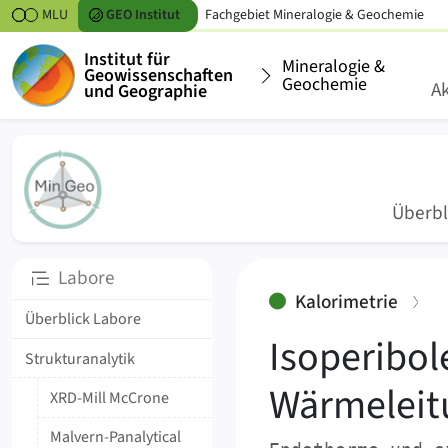
Zum Inhalt springen
MLU
GEO
Institut
Fachgebiet
Mineralogie & Geochemie
Institut für
Mineralogie &
Geowissenschaften
Geochemie
Ak
und Geographie
Überbl
›
Unterseiten
Labore
Mineralogie & Geochemie
Labore
:
Kalorimetrie
Überblick Labore
Isoperibol
Strukturanalytik
Wärmeleit
XRD-Mill McCrone
Malvern-Panalytical