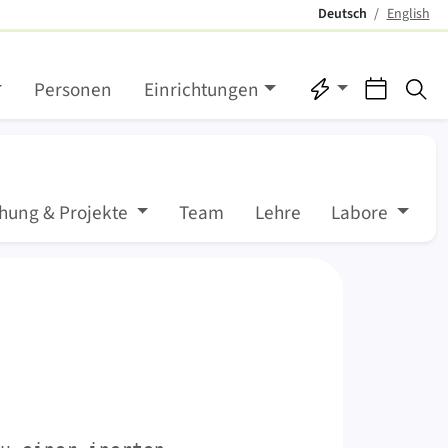
Deutsch
English
(aktiv)
Direktzugriffe
Verans
Su
Personen
Einrichtungen
hung & Projekte
Team
Lehre
Labore
iboles Wärmeleitungs