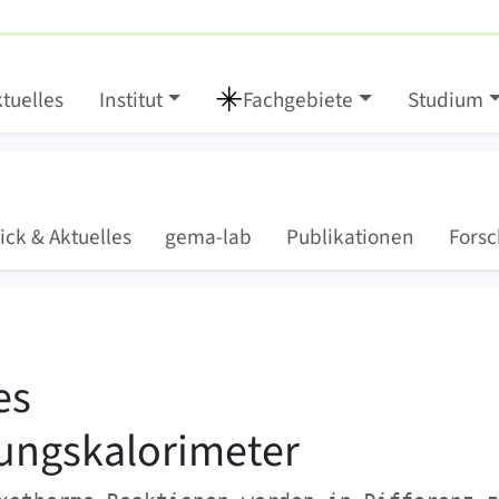
tuelles
Institut
Fachgebiete
Studium
ick &
Aktuelles
gema-lab
Publikationen
Forsc
›
›
Isoper
Thermische Analytik
es
ungskalorimeter