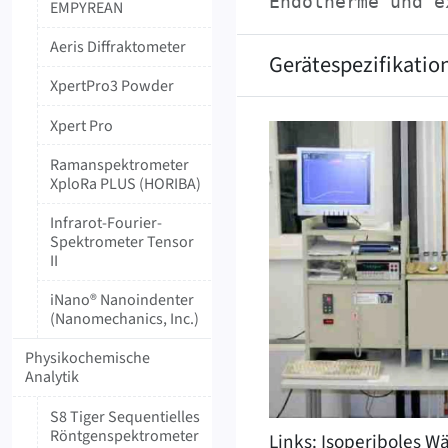
Endotherme und e
EMPYREAN
Aeris Diffraktometer
Gerätespezifikatio
XpertPro3 Powder
Xpert Pro
Ramanspektrometer
XploRa PLUS (HORIBA)
Infrarot-Fourier-
Spektrometer Tensor
II
iNano® Nanoindenter
(Nanomechanics, Inc.)
Physikochemische
Analytik
S8 Tiger Sequentielles
Röntgenspektrometer
Links: Isoperiboles ‍W