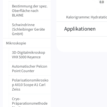
Bestimmung der spez.
Oberfläche nach
BLAINE
Kalorigramme: Hydratati
Schwindrinne
Applikationen
(Schleibinger Geräte
GmbH)
Mikroskopie
3D-Digitalmikroskop
VHX 5000 Keyence
Automatischer Pelcon
Point Counter
Polarisationsmikrosko
p AX10 Scope A1 Carl
Zeiss
Cryo-
Präparationsmethode