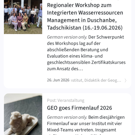
Regionaler Workshop zum
Integrierten Wasserressourcen
Management in Duschanbe,
(
)
Tadschikistan (16.-19.06.2026)
German version only.
Der Schwerpunkt
des Workshops lag auf der
abschließenden Beratung und
Evaluation eines klima- und
geschlechtssensiblen Zertifikatskurses
zum Ansatz des…
26. Jun 2026
Abteilung Institut, Didaktik der Geographie, Geoökologie
Post: Veranstaltung
(
)
GEO goes Firmenlauf 2026
German version only.
Beim diesjährigen
Firmenlauf war unser Institut mit vier
Mixed-Teams vertreten. Insgesamt