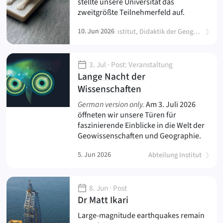
stellte unsere Universität das
zweitgrößte Teilnehmerfeld auf.
10. Jun 2026
Abteilung Institut, Didaktik der Geographie
3. Jul
· Post: Veranstaltung
Lange Nacht der
(
)
Wissenschaften
German version only.
Am 3. Juli 2026
öffneten wir unsere Türen für
faszinierende Einblicke in die Welt der
Geowissenschaften und Geographie.
5. Jun 2026
Abteilung Institut
8. Jun
· Post
(
)
Dr Matt Ikari
Large-magnitude earthquakes remain