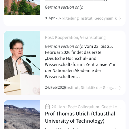
German version only.
9. Apr 2026
Abteilung Institut, Geodynamik
Post: Kooperation, Veranstaltung
(
)
German version only.
Vom 23. bis 25.
Februar 2026 findet das erste
„Deutsche Hochschul- und
Wissenschaftsforum Zentralasien“ in
der Nationalen Akademie der
Wissenschaften…
24. Feb 2026
Abteilung Institut, Didaktik der Geographie, Geoökologie, Landschaftsökologie und Ressourcenökonomik (extern)
26. Jan
· Post: Colloquium, Guest Lecture
Prof Thomas Ulrich (Clausthal
(
)
University of Technology)