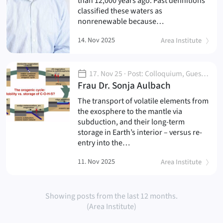
than 12,000 years ago. Past definitions
classified these waters as
nonrenewable because…
14. Nov 2025
Area Institute
17. Nov 25
· Post: Colloquium, Guest Lecture
(
)
Frau Dr. Sonja Aulbach
The transport of volatile elements from
the exosphere to the mantle via
subduction, and their long-term
storage in Earth’s interior – versus re-
entry into the…
11. Nov 2025
Area Institute
Showing posts from the last 12 months.
(Area Institute)