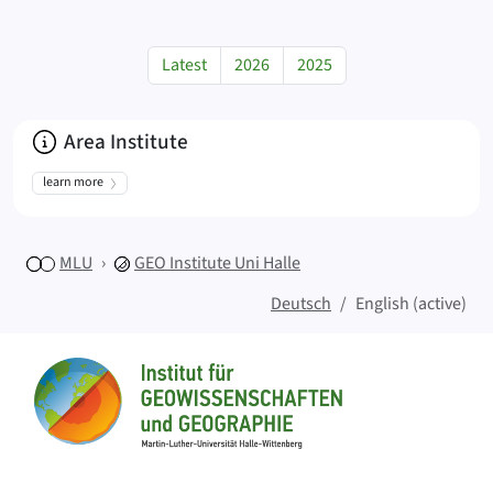
Latest
2026
2025
About
Area Institute
learn more
MLU
GEO
Institute Uni Halle
Deutsch
English (active)
Sitemap
Home