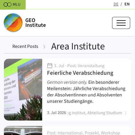
Skipt to content
DE
EN
MLU
(active
GEO
Institute
Area Institute
Recent Posts
Posts
3. Jul
· Post: Veranstaltung
(
)
Feierliche Verabschiedung
German version only.
Ein besonderer
Meilenstein: Jährliche Verabschiedung
der Absolventinnen und Absolventen
unserer Studiengänge.
3. Jul 2026
Abteilung Institut, Abteilung Studium
Post: International, Projekt, Workshop