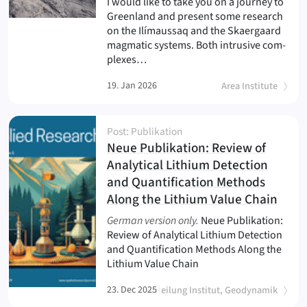
I would like to take you on a journey to
Greenland and present some research
on the Ilímaussaq and the Skaergaard
magmatic systems. Both intrusive com-
plexes…
19. Jan 2026
Area Institute
Post: Publikation
Neue Publikation: Review of
Analytical Lithium Detection
and Quantification Methods
(
)
Along the Lithium Value Chain
German version only.
Neue Publikation:
Review of Analytical Lithium Detection
and Quantification Methods Along the
Lithium Value Chain
23. Dec 2025
Abteilung Institut, Geodynamik