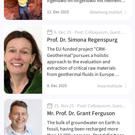
irgendwo im nirgendwo mit meinem…
11. Dec 2025
Abteilung Institut
9. Dec 25
· Post: Colloquium, Guest Lecture
(
)
Prof. Dr. Simona Regenspurg
The EU-funded project "CRM-
Geothermal"pursues a holistic
approach to the evaluation and
extraction of critical raw materials
from geothermal fluids in Europe…
8. Dec 2025
Area Institute
25. Nov 25
· Post: Colloquium, Guest Lecture
(
)
Mr. Prof. Dr. Grant Ferguson
The bulk of groundwater on Earth is
fossil, having been recharged more