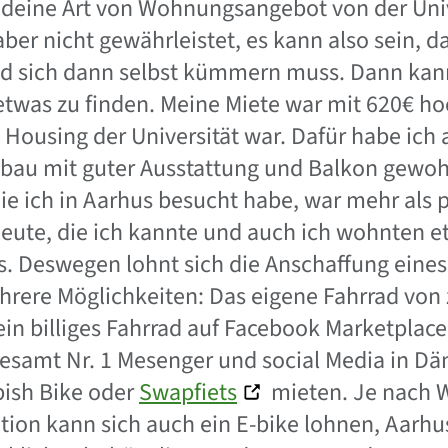
ndeine Art von Wohnungsangebot von der Univ
 aber nicht gewährleistet, es kann also sein, 
nd sich dann selbst kümmern muss. Dann kan
 etwas zu finden. Meine Miete war mit 620€ ho
t Housing der Universität war. Dafür habe ich
bau mit guter Ausstattung und Balkon gewoh
die ich in Aarhus besucht habe, war mehr als p
Leute, die ich kannte und auch ich wohnten 
. Deswegen lohnt sich die Anschaffung eines 
ehrere Möglichkeiten: Das eigene Fahrrad von
in billiges Fahrrad auf Facebook Marketplac
gesamt Nr. 1 Mesenger und social Media in Dä
bish Bike oder
Swapfiets
mieten. Je nach 
ation kann sich auch ein E-bike lohnen, Aarhu