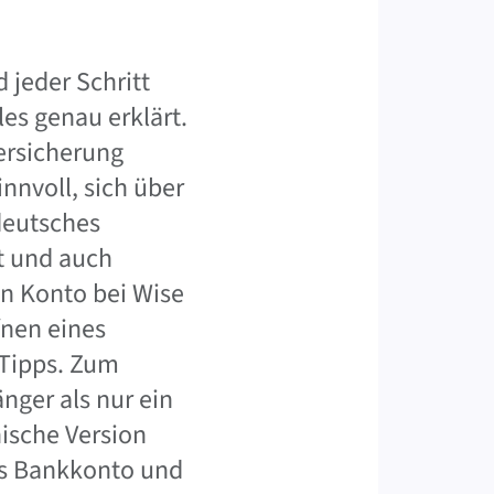
 jeder Schritt
es genau erklärt.
ersicherung
nnvoll, sich über
deutsches
t und auch
in Konto bei Wise
fnen eines
 Tipps. Zum
änger als nur ein
nische Version
hes Bankkonto und