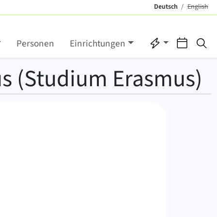
Deutsch
English
(aktiv)
English
Direktzugriffe
Verans
Su
Personen
Einrichtungen
s (Studium Erasmus)