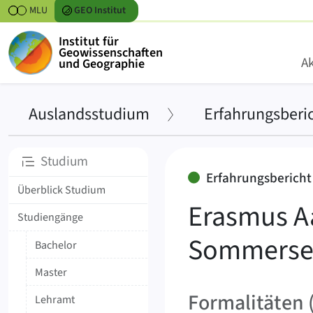
Zum Inhalt springen
MLU
GEO
Institut
Institut für
Geowissenschaften
Ak
und Geographie
›
Auslandsstudium
Erfahrungsberi
Unterseiten
Studium
Erfahrungsbericht
Überblick Studium
Erasmus Aa
Studiengänge
Sommerse
Bachelor
Master
Formalitäten 
Lehramt