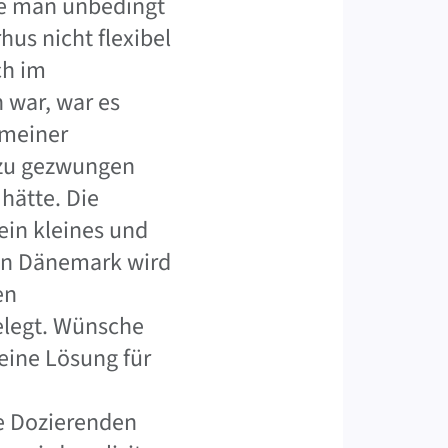
te man unbedingt
hus nicht flexibel
ch im
 war, war es
 meiner
azu gezwungen
hätte. Die
 ein kleines und
 In Dänemark wird
en
elegt. Wünsche
ine Lösung für
e Dozierenden