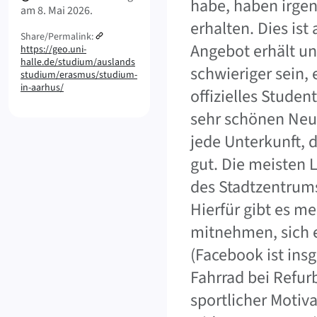
habe, haben irge
am
8. Mai 2026.
erhalten. Dies ist
Share/Permalink:
Angebot erhält u
https://geo.uni-
halle.de/studium/auslands
schwieriger sein,
studium/erasmus/studium-
in-aarhus/
offizielles Studen
sehr schönen Neu
jede Unterkunft, 
gut. Die meisten 
des Stadtzentrums
Hierfür gibt es m
mitnehmen, sich e
(Facebook ist ins
Fahrrad bei Refur
sportlicher Motiv