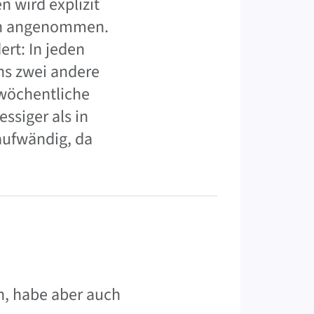
n wird explizit
uch angenommen.
rt: In jeden
ns zwei andere
 wöchentliche
ssiger als in
aufwändig, da
n, habe aber auch