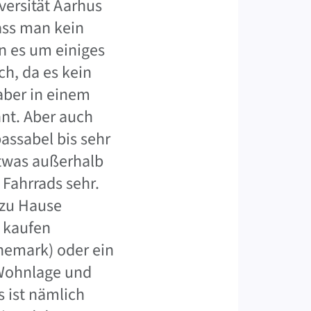
ersität Aarhus
dass man kein
n es um einiges
ch, da es kein
 aber in einem
nt. Aber auch
assabel bis sehr
etwas außerhalb
Fahrrads sehr.
 zu Hause
e kaufen
nemark) oder ein
Wohnlage und
s ist nämlich