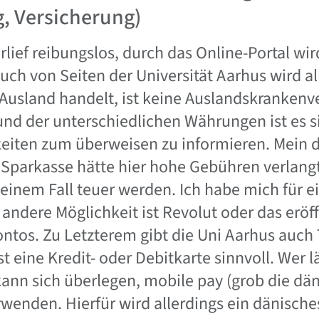
, Versicherung)
ief reibungslos, durch das Online-Portal wird
ch von Seiten der Universität Aarhus wird all
Ausland handelt, ist keine Auslandskrankenv
nd der unterschiedlichen Währungen ist es si
keiten zum überweisen zu informieren. Mein 
 Sparkasse hätte hier hohe Gebühren verlang
 einem Fall teuer werden. Ich habe mich für e
 andere Möglichkeit ist Revolut oder das eröf
tos. Zu Letzterem gibt die Uni Aarhus auch
st eine Kredit- oder Debitkarte sinnvoll. Wer l
kann sich überlegen, mobile pay (grob die dä
rwenden. Hierfür wird allerdings ein dänisc