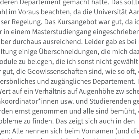
nderen Departement gemacht hätte. Das soll
hl im Voraus beachten, da die Universität Aar
ieser Regelung. Das Kursangebot war gut, da i
 in einem Masterstudiengang eingeschrieben
aber durchaus ausreichend. Leider gab es bei
ltung einige Überschneidungen, die mich d
odule zu belegen, die ich sonst nicht gewählt 
 gut, die Geowissenschaften sind, wie so oft,
persönliches und zugängliches Departement.
ert auf ein Verhältnis auf Augenhöhe zwisch
koordinator*innen usw. und Studierenden g
den ernst genommen und alle sind bemüht, e
obleme zu finden. Das zeigt sich auch in den
gen: Alle nennen sich beim Vornamen (und di