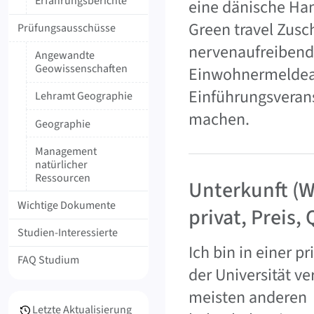
Erfahrungsberichte
eine dänische Ha
Green travel Zusc
Prüfungsausschüsse
nervenaufreibend
Angewandte
Geowissenschaften
Einwohnermeldeamt
Einführungsverans
Lehramt Geographie
machen.
Geographie
Management
natürlicher
Ressourcen
Unterkunft (
Wichtige Dokumente
privat, Preis, 
Studien-Interessierte
Ich bin in einer 
FAQ Studium
der Universität ve
meisten anderen 
Meta Info
Letzte Aktualisierung