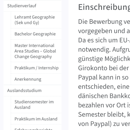
Einschreibung
Studienverlauf
Lehramt Geographie
Die Bewerbung verl
(Sek und Gy)
vorgegeben und au
Bachelor Geographie
Da es sich um EU-
Master International
notwendig. Aufgru
Area Studies – Global
Change Geography
günstige Möglich
Girokonto bei der
Praktikum / Internship
Paypal kann in so
Anerkennung
entschieden, eine
Auslandsstudium
dänischen Bankkon
Studiensemester im
bezahlen vor Ort i
Ausland
Semester bleibt, 
Praktikum im Ausland
von Paypal) zu ve