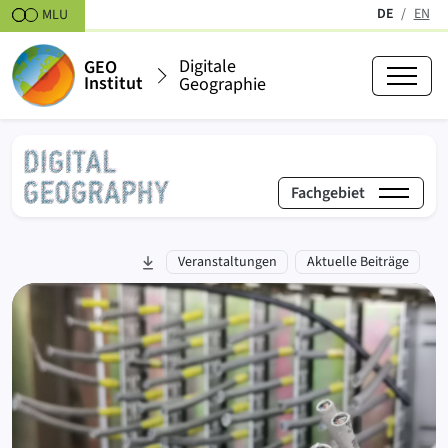
Zum Inhalt springen
DE
EN
MLU
(aktiv)
Digitale
GEO
Institut
Geographie
Fachgebiet
Fachgebiet Digitale Geographie
zu Abschnitt springen:
Veranstaltungen
Aktuelle Beiträge
Hervorgehobene Beiträge und Informationen (Karussell)