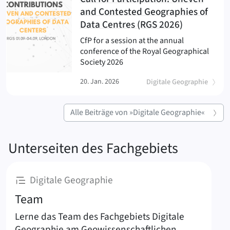
and Contested Geographies of
(
)
Data Centres (RGS 2026)
CfP for a session at the annual
conference of the Royal Geographical
Society 2026
20. Jan. 2026
Digitale Geographie
Alle Beiträge von »Digitale Geographie«
Digitale
Unterseiten des Fachgebiets
:
Digitale Geographie
Team
Lerne das Team des Fachgebiets Digitale
Geographie am Geowissenschaftlichen