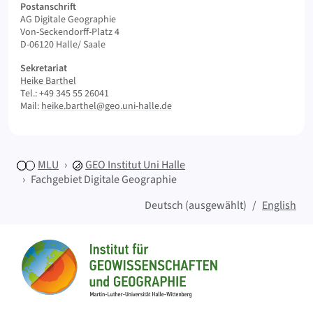
Postanschrift
AG Digitale Geographie
Von-Seckendorff-Platz 4
D-06120 Halle/ Saale
Sekretariat
Heike Barthel
Tel.: +49 345 55 26041
Mail:
heike.barthel@geo.uni-halle.de
MLU
GEO
Institut Uni Halle
Fachgebiet Digitale Geographie
Deutsch (ausgewählt)
English
Sitemap
Startseite