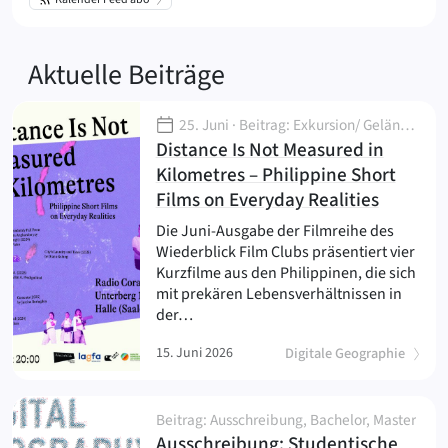
(Digitale Geographi
Aktuelle Beiträge
25. Juni
· Beitrag: Exkursion/ Geländeübung, Outreach, Veranstaltung
Distance Is Not Measured in
Kilometres – Philippine Short
(
)
Films on Everyday Realities
Die Juni-Ausgabe der Filmreihe des
Wiederblick Film Clubs präsentiert vier
Kurzfilme aus den Philippinen, die sich
mit prekären Lebensverhältnissen in
der…
15. Juni 2026
Digitale Geographie
Beitrag: Ausschreibung, Bachelor, Master
Ausschreibung: Studentische