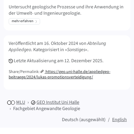
Untersucht geologische Prozesse und ihre Anwendung in
der Umwelt- und Ingenieurgeologie.
mehr erfahren
Meta Info
Veröffentlicht am
16. Oktober 2024
von
Abteilung
Appliedgeo
. Kategorisiert in »
Sonstiges
«.
Letzte Aktualisierung am
12. Dezember 2025.
Share/Permalink:
https://geo.uni-halle.de/appliedgeo-
beitraege/2024/lukas-promotionsverteidigung/
MLU
GEO
Institut Uni Halle
Fachgebiet Angewandte Geologie
Deutsch (ausgewählt)
English
Sitemap