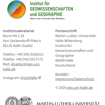
Startseite
Institutssekretariat
Postanschrift
Raum H4 1.26
Martin-Luther-Universität
Von-Seckendorff-Platz 4
Halle-Wittenberg
06120 Halle (Saale)
Institut für
Geowissenschaften und
Telefon: +49/345/5526012
Geographie
Telefax: +49/345/5527175
06099 Halle
Mail:
direktor@geo.uni-
Deutschland
halle.de
Kontakt
und Kleingedrucktes
Kontakt
/
Instagram:
@UniHalle
Impressum/Datenschutz
© 2026
geo.uni-halle.de