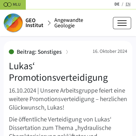
Zum Inhalt springen
DE
EN
MLU
(aktiv)
Angewandte
GEO
Institut
Geologie
Lukas‘ Promotionsverteidigung
:
Beitrag: Sonstiges
16. Oktober 2024
Lukas‘
Promotionsverteidigung
16.10.2024 | Unsere Arbeitsgruppe feiert eine
weitere Promotionsverteidigung – herzlichen
Glückwunsch, Lukas!
Die öffentliche Verteidigung von Lukas‘
Dissertation zum Thema „hydraulische