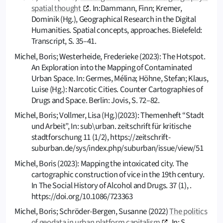
spatial thought
. In:Dammann, Finn; Kremer,
Dominik (Hg.), Geographical Research in the Digital
Humanities. Spatial concepts, approaches. Bielefeld:
Transcript, S. 35–41.
Michel, Boris; Westerheide, Frederieke (2023): The Hotspot.
An Exploration into the Mapping of Contaminated
Urban Space. In: Germes, Mélina; Höhne, Stefan; Klaus,
Luise (Hg.): Narcotic Cities. Counter Cartographies of
Drugs and Space. Berlin: Jovis, S. 72–82.
Michel, Boris; Vollmer, Lisa (Hg.)(2023): Themenheft “Stadt
und Arbeit”, In: sub\urban. zeitschrift für kritische
stadtforschung 11 (1/2), https://zeitschrift-
suburban.de/sys/index.php/suburban/issue/view/51
Michel, Boris (2023): Mapping the intoxicated city. The
cartographic construction of vice in the 19th century.
In The Social History of Alcohol and Drugs. 37 (1), .
https://doi.org/10.1086/723363
Michel, Boris; Schröder-Bergen, Susanne (2022)
The politics
of geodata in urban platform capitalism
. In: S.