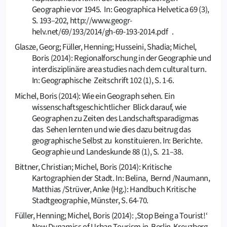
Geographie vor 1945. In: Geographica Helvetica 69 (3),
S. 193–202, http://www.geogr-
helv.net/69/193/2014/gh-69-193-2014.pdf .
Glasze, Georg; Füller, Henning; Husseini, Shadia; Michel,
Boris (2014): Regionalforschung in der Geographie und
interdisziplinäre area studies nach dem cultural turn.
In: Geographische Zeitschrift 102 (1), S. 1-6.
Michel, Boris (2014): Wie ein Geograph sehen. Ein
wissenschaftsgeschichtlicher Blick darauf, wie
Geographen zu Zeiten des Landschaftsparadigmas
das Sehen lernten und wie dies dazu beitrug das
geographische Selbst zu konstituieren. In: Berichte.
Geographie und Landeskunde 88 (1), S. 21–38.
Bittner, Christian; Michel, Boris (2014): Kritische
Kartographien der Stadt. In: Belina, Bernd /Naumann,
Matthias /Strüver, Anke (Hg.): Handbuch Kritische
Stadtgeographie, Münster, S. 64-70.
Füller, Henning; Michel, Boris (2014): ‚Stop Being a Tourist!‘