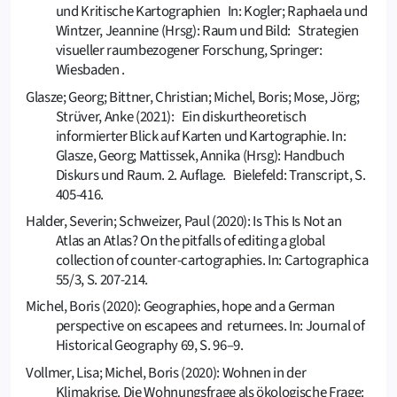
und Kritische Kartographien In: Kogler; Raphaela und
Wintzer, Jeannine (Hrsg): Raum und Bild: Strategien
visueller raumbezogener Forschung, Springer:
Wiesbaden .
Glasze; Georg; Bittner, Christian; Michel, Boris; Mose, Jörg;
Strüver, Anke (2021): Ein diskurtheoretisch
informierter Blick auf Karten und Kartographie. In:
Glasze, Georg; Mattissek, Annika (Hrsg): Handbuch
Diskurs und Raum. 2. Auflage. Bielefeld: Transcript, S.
405-416.
Halder, Severin; Schweizer, Paul (2020): Is This Is Not an
Atlas an Atlas? On the pitfalls of editing a global
collection of counter-cartographies. In: Cartographica
55/3, S. 207-214.
Michel, Boris (2020): Geographies, hope and a German
perspective on escapees and returnees. In: Journal of
Historical Geography 69, S. 96–9.
Vollmer, Lisa; Michel, Boris (2020): Wohnen in der
Klimakrise. Die Wohnungsfrage als ökologische Frage: