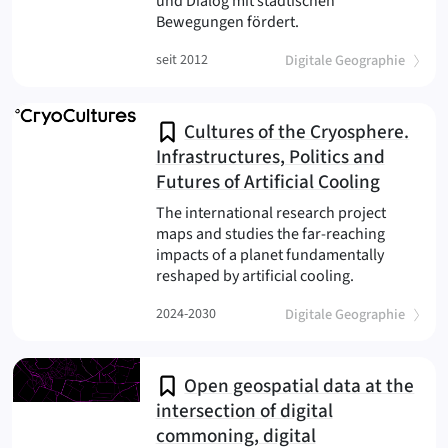
und Dialog mit städtischen
(suburban
Bewegungen fördert.
(
)
seit 2012
Digitale Geographie
Cultures of the Cryosphere.
Infrastructures, Politics and
Futures of Artificial Cooling
The international research project
maps and studies the far-reaching
impacts of a planet fundamentally
(Cryocultures
reshaped by artificial cooling.
(
)
2024-2030
Digitale Geographie
Open geospatial data at the
intersection of digital
commoning, digital