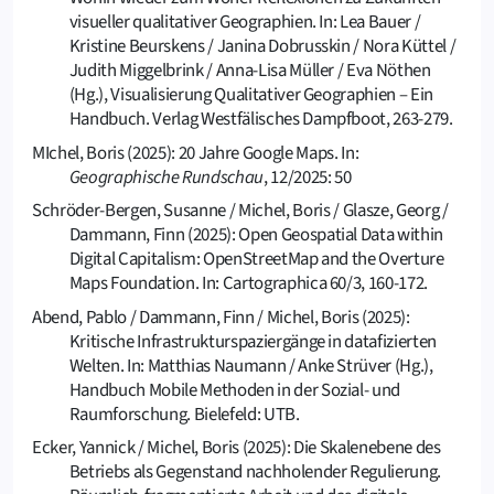
visueller qualitativer Geographien. In: Lea Bauer /
Kristine Beurskens / Janina Dobrusskin / Nora Küttel /
Judith Miggelbrink / Anna-Lisa Müller / Eva Nöthen
(Hg.), Visualisierung Qualitativer Geographien – Ein
Handbuch. Verlag Westfälisches Dampfboot, 263-279.
MIchel, Boris (2025): 20 Jahre Google Maps. In:
Geographische Rundschau
, 12/2025: 50
Schröder-Bergen, Susanne / Michel, Boris / Glasze, Georg /
Dammann, Finn (2025): Open Geospatial Data within
Digital Capitalism: OpenStreetMap and the Overture
Maps Foundation. In: Cartographica 60/3, 160-172.
Abend, Pablo / Dammann, Finn / Michel, Boris (2025):
Kritische Infrastrukturspaziergänge in datafizierten
Welten. In: Matthias Naumann / Anke Strüver (Hg.),
Handbuch Mobile Methoden in der Sozial- und
Raumforschung. Bielefeld: UTB.
Ecker, Yannick / Michel, Boris (2025): Die Skalenebene des
Betriebs als Gegenstand nachholender Regulierung.