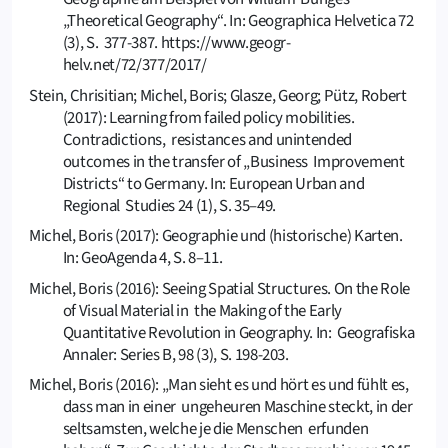
„Theoretical Geography“. In: Geographica Helvetica 72
(3), S. 377-387. https://www.geogr-
helv.net/72/377/2017/
Stein, Chrisitian; Michel, Boris; Glasze, Georg; Pütz, Robert
(2017): Learning from failed policy mobilities.
Contradictions, resistances and unintended
outcomes in the transfer of „Business Improvement
Districts“ to Germany. In: European Urban and
Regional Studies 24 (1), S. 35–49.
Michel, Boris (2017): Geographie und (historische) Karten.
In: GeoAgenda 4, S. 8–11.
Michel, Boris (2016): Seeing Spatial Structures. On the Role
of Visual Material in the Making of the Early
Quantitative Revolution in Geography. In: Geografiska
Annaler: Series B, 98 (3), S. 198-203.
Michel, Boris (2016): „Man sieht es und hört es und fühlt es,
dass man in einer ungeheuren Maschine steckt, in der
seltsamsten, welche je die Menschen erfunden