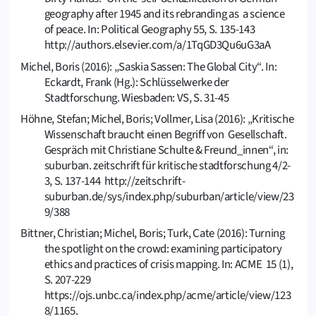
geography after 1945 and its rebranding as a science
of peace. In: Political Geography 55, S. 135-143
http://authors.elsevier.com/a/1TqGD3Qu6uG3aA
Michel, Boris (2016): „Saskia Sassen: The Global City“. In:
Eckardt, Frank (Hg.): Schlüsselwerke der
Stadtforschung. Wiesbaden: VS, S. 31-45
Höhne, Stefan; Michel, Boris; Vollmer, Lisa (2016): „Kritische
Wissenschaft braucht einen Begriff von Gesellschaft.
Gespräch mit Christiane Schulte & Freund_innen“, in:
suburban. zeitschrift für kritische stadtforschung 4/2-
3, S. 137-144 http://zeitschrift-
suburban.de/sys/index.php/suburban/article/view/23
9/388
Bittner, Christian; Michel, Boris; Turk, Cate (2016): Turning
the spotlight on the crowd: examining participatory
ethics and practices of crisis mapping. In: ACME 15 (1),
S. 207-229
https://ojs.unbc.ca/index.php/acme/article/view/123
8/1165.