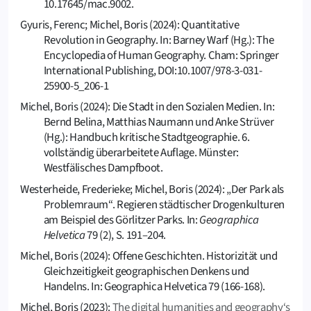
10.17645/mac.9002.
Gyuris, Ferenc; Michel, Boris (2024): Quantitative
Revolution in Geography. In: Barney Warf (Hg.): The
Encyclopedia of Human Geography. Cham: Springer
International Publishing, DOI:10.1007/978-3-031-
25900-5_206-1
Michel, Boris (2024): Die Stadt in den Sozialen Medien. In:
Bernd Belina, Matthias Naumann und Anke Strüver
(Hg.): Handbuch kritische Stadtgeographie. 6.
vollständig überarbeitete Auflage. Münster:
Westfälisches Dampfboot.
Westerheide, Frederieke; Michel, Boris (2024): „Der Park als
Problemraum“. Regieren städtischer Drogenkulturen
am Beispiel des Görlitzer Parks. In:
Geographica
Helvetica
79 (2), S. 191–204.
Michel, Boris (2024): Offene Geschichten. Historizität und
Gleichzeitigkeit geographischen Denkens und
Handelns. In: Geographica Helvetica 79 (166-168).
Michel, Boris (2023):
The digital humanities and geography‘s