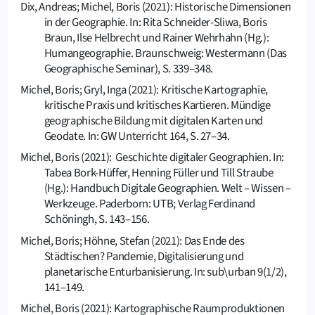
Dix, Andreas; Michel, Boris (2021): Historische Dimensionen
in der Geographie. In: Rita Schneider-Sliwa, Boris
Braun, Ilse Helbrecht und Rainer Wehrhahn (Hg.):
Humangeographie. Braunschweig: Westermann (Das
Geographische Seminar), S. 339–348.
Michel, Boris; Gryl, Inga (2021): Kritische Kartographie,
kritische Praxis und kritisches Kartieren. Mündige
geographische Bildung mit digitalen Karten und
Geodate. In: GW Unterricht 164, S. 27–34.
Michel, Boris (2021): Geschichte digitaler Geographien. In:
Tabea Bork-Hüffer, Henning Füller und Till Straube
(Hg.): Handbuch Digitale Geographien. Welt – Wissen –
Werkzeuge. Paderborn: UTB; Verlag Ferdinand
Schöningh, S. 143–156.
Michel, Boris; Höhne, Stefan (2021): Das Ende des
Städtischen? Pandemie, Digitalisierung und
planetarische Enturbanisierung. In: sub\urban 9(1/2),
141–149.
Michel, Boris (2021): Kartographische Raumproduktionen