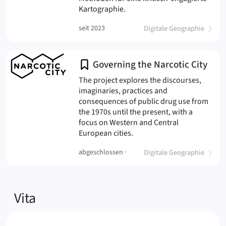
(engaged cartography
Kartographie.
(
)
seit 2023
Digitale Geographie
Governing the Narcotic City
The project explores the discourses,
imaginaries, practices and
consequences of public drug use from
the 1970s until the present, with a
focus on Western and Central
(Narcotic City
European cities.
(
)
abgeschlossen ·
Digitale Geographie
Vita