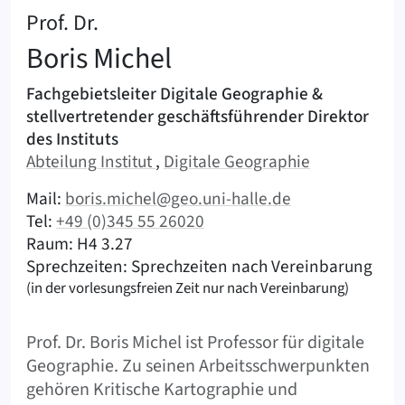
:
Prof. Dr.
Boris
Michel
Aufgabengebiete & Verantwortlichkeiten
Fachgebietsleiter Digitale Geographie &
stellvertretender geschäftsführender Direktor
des Instituts
Abteilung:
Abteilung:
Abteilung Institut
,
Digitale Geographie
|
Kontaktmöglichkeiten (Michel, Boris)
Mail:
boris.michel@geo.uni-halle.de
|
Tel:
+49 (0)345 55 26020
|
|
Raum: H4 3.27
Sprechzeiten: Sprechzeiten nach Vereinbarung
(in der vorlesungsfreien Zeit nur nach Vereinbarung)
Kurzinfo
Prof. Dr. Boris Michel ist Professor für digitale
Geographie. Zu seinen Arbeitsschwerpunkten
gehören Kritische Kartographie und