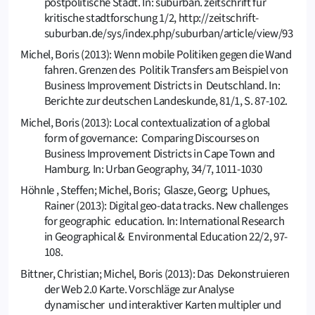
postpolitische Stadt. In: suburban. zeitschrift für
kritische stadtforschung 1/2, http://zeitschrift-
suburban.de/sys/index.php/suburban/article/view/93
Michel, Boris (2013): Wenn mobile Politiken gegen die Wand
fahren. Grenzen des Politik Transfers am Beispiel von
Business Improvement Districts in Deutschland. In:
Berichte zur deutschen Landeskunde, 81/1, S. 87-102.
Michel, Boris (2013): Local contextualization of a global
form of governance: Comparing Discourses on
Business Improvement Districts in Cape Town and
Hamburg. In: Urban Geography, 34/7, 1011-1030
Höhnle , Steffen; Michel, Boris; Glasze, Georg; Uphues,
Rainer (2013): Digital geo-data tracks. New challenges
for geographic education. In: International Research
in Geographical & Environmental Education 22/2, 97-
108.
Bittner, Christian; Michel, Boris (2013): Das Dekonstruieren
der Web 2.0 Karte. Vorschläge zur Analyse
dynamischer und interaktiver Karten multipler und