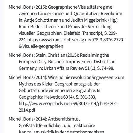
Michel, Boris (2015): Geographische Visualitätsregime
zwischen Länderkunde und Quantitativer Revolution.
In: Antje Schlottmann und Judith Miggelbrink (Hg.):
RaumBilder. Theorie und Praxis der Vermittlung
visueller Geographien. Bielefeld: Transcript, S. 209-
224. http://www.transcript-verlag.de/978-3-8376-2720-
6/visuelle-geographien
Michel, Boris; Stein, Christian (2015): Reclaiming the
European City. Business Improvement Districts in
Germany. In: Urban Affairs Review 51 (1), S. 74–98.
Michel, Boris (2014): Wir sind nie revolutionär gewesen. Zum
Mythos des Kieler Geographentags als der
Geburtsstunde einer neuen Geographie. In:
Geographica Helvetica 69 (4), S. 301-303,
http://www.geogr-helv.net/69/301/2014/gh-69-301-
2014.pdf
Michel, Boris (2014): Antisemitismus,
Großstadtfeindlichkeit und reaktionäre
Kapitalismuskritik in der deutschsprachigen