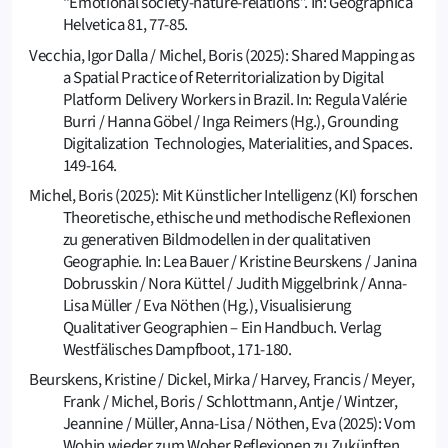
“Emotional society-nature-relations”. In: Geographica
Helvetica 81, 77-85.
Vecchia, Igor Dalla / Michel, Boris (2025): Shared Mapping as
a Spatial Practice of Reterritorialization by Digital
Platform Delivery Workers in Brazil. In: Regula Valérie
Burri / Hanna Göbel / Inga Reimers (Hg.), Grounding
Digitalization Technologies, Materialities, and Spaces.
149-164.
Michel, Boris (2025): Mit Künstlicher Intelligenz (KI) forschen
Theoretische, ethische und methodische Reflexionen
zu generativen Bildmodellen in der qualitativen
Geographie. In: Lea Bauer / Kristine Beurskens / Janina
Dobrusskin / Nora Küttel / Judith Miggelbrink / Anna-
Lisa Müller / Eva Nöthen (Hg.), Visualisierung
Qualitativer Geographien – Ein Handbuch. Verlag
Westfälisches Dampfboot, 171-180.
Beurskens, Kristine / Dickel, Mirka / Harvey, Francis / Meyer,
Frank / Michel, Boris / Schlottmann, Antje / Wintzer,
Jeannine / Müller, Anna-Lisa / Nöthen, Eva (2025): Vom
Wohin wieder zum Woher Reflexionen zu Zukünften