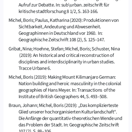
Aufruf zur Debatte. In: sub\urban. zeitschrift für
kritische stadtforschung 8 1/2, S. 163-166.
Michel, Boris; Paulus, Katharina (2020): Produktionen von
Sichtbarkeit, Andeutung und Abwesenheit.
Geographinnen in Deutschland vor 1960. In:
Geographische Zeitschrift 108 (2), S. 125–147.
Gribat, Nina; Hoehne, Stefan; Michel, Boris; Schuster, Nina
(2019): An historical and critical reconstruction of
disciplines and interdisciplinarity in urban studies.
Tracce Urbane 6.
Michel, Boris (2019): Making Mount Kilimanjaro German:
Nation building and heroic masculinity in the colonial
geographies of Hans Meyer. In: Transactions of the
Institute of British Geographers 44, S. 493–508.
Braun, Johann; Michel, Boris (2019): „Das komplizierteste
Glied unserer hochorganisierten Kulturlandschaft“.
Die Anfänge der quantitativ-theoretischen Wende und
das Problem der Stadt. In: Geographische Zeitschrift
107 (2), S. 88–106.