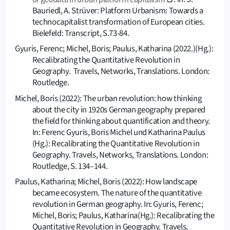
Bauriedl, A. Strüver: Platform Urbanism: Towards a
technocapitalist transformation of European cities.
Bielefeld: Transcript, S.73-84.
Gyuris, Ferenc; Michel, Boris; Paulus, Katharina (2022.)(Hg.):
Recalibrating the Quantitative Revolution in
Geography. Travels, Networks, Translations. London:
Routledge.
Michel, Boris (2022): The urban revolution: how thinking
about the city in 1920s German geography prepared
the field for thinking about quantification and theory.
In: Ferenc Gyuris, Boris Michel und Katharina Paulus
(Hg.): Recalibrating the Quantitative Revolution in
Geography. Travels, Networks, Translations. London:
Routledge, S. 134–144.
Paulus, Katharina; Michel, Boris (2022): How landscape
became ecosystem. The nature of the quantitative
revolution in German geography. In: Gyuris, Ferenc;
Michel, Boris; Paulus, Katharina(Hg.): Recalibrating the
Quantitative Revolution in Geography. Travels,