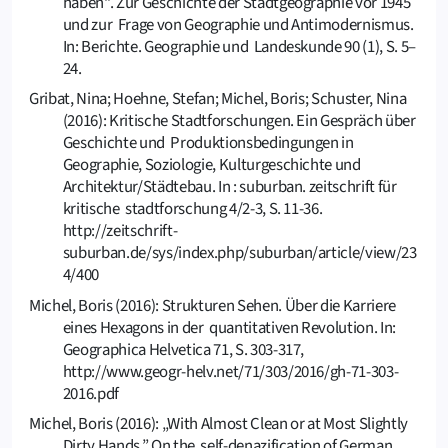
haben“. Zur Geschichte der Stadtgeographie vor 1945
und zur Frage von Geographie und Antimodernismus.
In: Berichte. Geographie und Landeskunde 90 (1), S. 5–
24.
Gribat, Nina; Hoehne, Stefan; Michel, Boris; Schuster, Nina
(2016): Kritische Stadtforschungen. Ein Gespräch über
Geschichte und Produktionsbedingungen in
Geographie, Soziologie, Kulturgeschichte und
Architektur/Städtebau. In : suburban. zeitschrift für
kritische stadtforschung 4/2-3, S. 11-36.
http://zeitschrift-
suburban.de/sys/index.php/suburban/article/view/23
4/400
Michel, Boris (2016): Strukturen Sehen. Über die Karriere
eines Hexagons in der quantitativen Revolution. In:
Geographica Helvetica 71, S. 303-317,
http://www.geogr-helv.net/71/303/2016/gh-71-303-
2016.pdf
Michel, Boris (2016): „With Almost Clean or at Most Slightly
Dirty Hands.” On the self-denazification of German