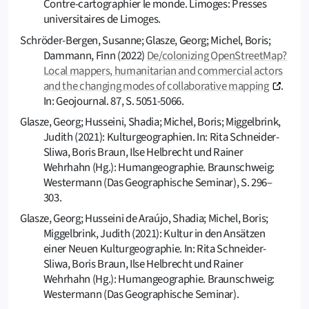
Contre-cartographier le monde. Limoges: Presses
universitaires de Limoges.
Schröder-Bergen, Susanne; Glasze, Georg; Michel, Boris;
Dammann, Finn (2022)
De/colonizing OpenStreetMap?
Local mappers, humanitarian and commercial actors
and the changing modes of collaborative mapping
.
In: Geojournal. 87, S. 5051-5066.
Glasze, Georg; Husseini, Shadia; Michel, Boris; Miggelbrink,
Judith (2021): Kulturgeographien. In: Rita Schneider-
Sliwa, Boris Braun, Ilse Helbrecht und Rainer
Wehrhahn (Hg.): Humangeographie. Braunschweig:
Westermann (Das Geographische Seminar), S. 296–
303.
Glasze, Georg; Husseini de Araújo, Shadia; Michel, Boris;
Miggelbrink, Judith (2021): Kultur in den Ansätzen
einer Neuen Kulturgeographie. In: Rita Schneider-
Sliwa, Boris Braun, Ilse Helbrecht und Rainer
Wehrhahn (Hg.): Humangeographie. Braunschweig:
Westermann (Das Geographische Seminar).