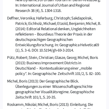
New Dynamics of Urban Tourism in Berlin-Kreuzberg.
In: International Journal of Urban and Regional
Research 38 (4), S. 1304-1318.
Deffner, Veronika; Haferburg, Christoph; Sakdapolrak,
Patrick; Eichholz, Michael; Etzold, Benjamin; Michel, B.
(2014): Editorial Relational denken, Ungleichheiten
reflektieren – Bourdieus Theorie der Praxis in der
deutschsprachigen Geographischen
Entwicklungsforschung. In: Geographica Helvetica69
(1), S. 3–6. DOI: 10.5194/gh-69-3-2014
.
Pütz, Robert; Stein, Christian; Glasze, Georg; Michel, Boris
(2013): Business Improvement Districts in
Deutschland – Kontextualisierung einer „mobile
policy“. In: Geographische Zeitschrift 101/2, S. 82–100.
Michel, Boris (2013): Der Geographische Blick.
Überlegungen zu einer Wissenschaftsgeschichte
geographischer Visualitätsregime. Geographische
Zeitschrift 101/1, S. 20-35.
Roskamm, Nikolai; Michel, Boris (2013): Einleitung. Die