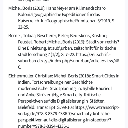
Michel, Boris (2019): Hans Meyer am Kilimandscharo:
Kolonialgeographische Expeditionen für das
Kaiserreich. In: Geographische Rundschau 5/2019, S.
22-25.
Bernet, Tobias; Bescherer, Peter; Beurskens, Kristine;
Feustel, Robert; Michel, Boris (2019): Stadt von rechts?
Eine Einleitung. In:sub\urban. zeitschrift für kritische
stadtforschung 7 (1/2), S. 7–22. https://zeitschrift-
suburban.de/sys/index.php/suburban/article/view/46
0.
Eichenmüller, Christian; Michel, Boris (2018): Smart Cities in
Indien. Fortschreibung einer Geschichte
modernistischer Stadtplanung. In: Sybille Bauriedl
und Anke Strüver (Hg.): Smart city. Kritische
Perspektiven auf die Digitalisierung in Städten.
Bielefeld: Transcript, S. 99-108 https://www.transcript-
verlag.de/978-3-8376-4336-7/smart-city-kritische-
perspektiven-auf-die-digitalisierung-in-staedten/?
number=978-3-8394-4336-1