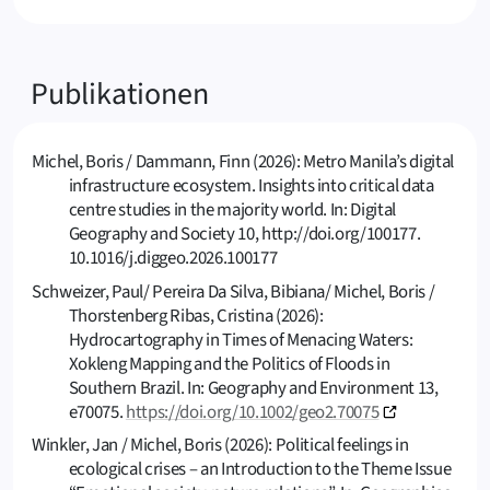
Publikationen
Michel, Boris / Dammann, Finn (2026): Metro Manila’s digital
infrastructure ecosystem. Insights into critical data
centre studies in the majority world. In: Digital
Geography and Society 10, http://doi.org/100177.
10.1016/j.diggeo.2026.100177
Schweizer, Paul/ Pereira Da Silva, Bibiana/ Michel, Boris /
Thorstenberg Ribas, Cristina (2026):
Hydrocartography in Times of Menacing Waters:
Xokleng Mapping and the Politics of Floods in
Southern Brazil. In: Geography and Environment 13,
e70075.
https://doi.org/10.1002/geo2.70075
Winkler, Jan / Michel, Boris (2026): Political feelings in
ecological crises – an Introduction to the Theme Issue