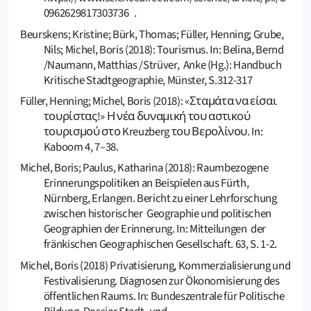
0962629817303736 .
Beurskens; Kristine; Bürk, Thomas; Füller, Henning; Grube,
Nils; Michel, Boris (2018): Tourismus. In: Belina, Bernd
/Naumann, Matthias /Strüver, Anke (Hg.): Handbuch
Kritische Stadtgeographie, Münster, S.312-317
Füller, Henning; Michel, Boris (2018): «Σταμάτα να είσαι
τουρίστας!» Η νέα δυναμική του αστικού
τουρισμού στο Kreuzberg του Βερολίνου. In:
Kaboom 4, 7–38.
Michel, Boris; Paulus, Katharina (2018): Raumbezogene
Erinnerungspolitiken an Beispielen aus Fürth,
Nürnberg, Erlangen. Bericht zu einer Lehrforschung
zwischen historischer Geographie und politischen
Geographien der Erinnerung. In: Mitteilungen der
fränkischen Geographischen Gesellschaft. 63, S. 1-2.
Michel, Boris (2018) Privatisierung, Kommerzialisierung und
Festivalisierung. Diagnosen zur Ökonomisierung des
öffentlichen Raums. In: Bundeszentrale für Politische