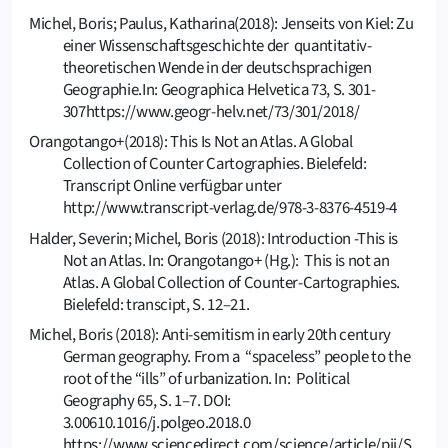
Michel, Boris; Paulus, Katharina(2018): Jenseits von Kiel: Zu
einer Wissenschaftsgeschichte der quantitativ-
theoretischen Wende in der deutschsprachigen
Geographie.In: Geographica Helvetica 73, S. 301-
307https://www.geogr-helv.net/73/301/2018/
Orangotango+(2018): This Is Not an Atlas. A Global
Collection of Counter Cartographies. Bielefeld:
Transcript Online verfügbar unter
http://www.transcript-verlag.de/978-3-8376-4519-4
Halder, Severin; Michel, Boris (2018): Introduction -This is
Not an Atlas. In: Orangotango+ (Hg.): This is not an
Atlas. A Global Collection of Counter-Cartographies.
Bielefeld: transcipt, S. 12–21.
Michel, Boris (2018): Anti-semitism in early 20th century
German geography. From a “spaceless” people to the
root of the “ills” of urbanization. In: Political
Geography 65, S. 1–7. DOI:
3.00610.1016/j.polgeo.2018.0
https://www.sciencedirect.com/science/article/pii/S