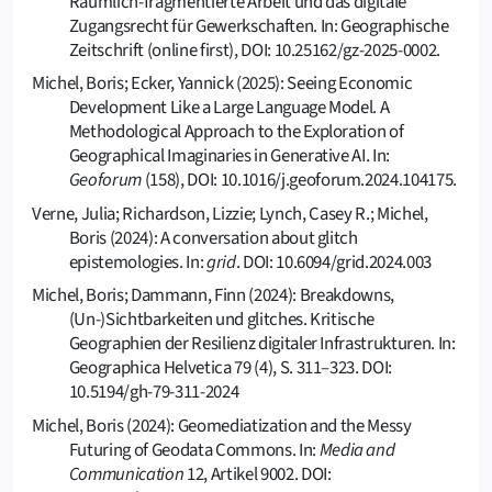
Räumlich-fragmentierte Arbeit und das digitale
Zugangsrecht für Gewerkschaften. In: Geographische
Zeitschrift (online first), DOI: 10.25162/gz-2025-0002.
Michel, Boris; Ecker, Yannick (2025): Seeing Economic
Development Like a Large Language Model. A
Methodological Approach to the Exploration of
Geographical Imaginaries in Generative AI. In:
Geoforum
(158), DOI: 10.1016/j.geoforum.2024.104175.
Verne, Julia; Richardson, Lizzie; Lynch, Casey R.; Michel,
Boris (2024): A conversation about glitch
epistemologies. In:
grid
. DOI: 10.6094/grid.2024.003
Michel, Boris; Dammann, Finn (2024): Breakdowns,
(Un-)Sichtbarkeiten und glitches. Kritische
Geographien der Resilienz digitaler Infrastrukturen. In:
Geographica Helvetica 79 (4), S. 311–323. DOI:
10.5194/gh-79-311-2024
Michel, Boris (2024): Geomediatization and the Messy
Futuring of Geodata Commons. In:
Media and
Communication
12, Artikel 9002. DOI: