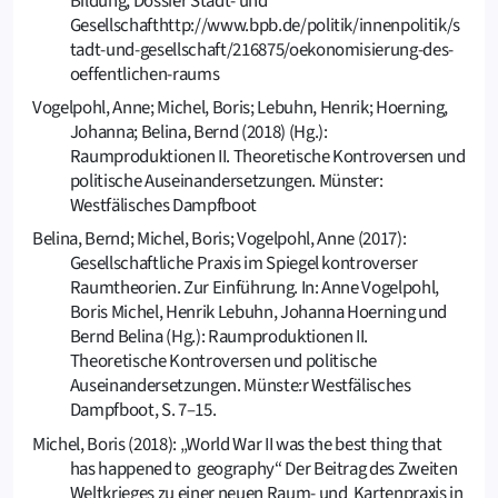
Bildung, Dossier Stadt- und
Gesellschafthttp://www.bpb.de/politik/innenpolitik/s
tadt-und-gesellschaft/216875/oekonomisierung-des-
oeffentlichen-raums
Vogelpohl, Anne; Michel, Boris; Lebuhn, Henrik; Hoerning,
Johanna; Belina, Bernd (2018) (Hg.):
Raumproduktionen II. Theoretische Kontroversen und
politische Auseinandersetzungen. Münster:
Westfälisches Dampfboot
Belina, Bernd; Michel, Boris; Vogelpohl, Anne (2017):
Gesellschaftliche Praxis im Spiegel kontroverser
Raumtheorien. Zur Einführung. In: Anne Vogelpohl,
Boris Michel, Henrik Lebuhn, Johanna Hoerning und
Bernd Belina (Hg.): Raumproduktionen II.
Theoretische Kontroversen und politische
Auseinandersetzungen. Münste:r Westfälisches
Dampfboot, S. 7–15.
Michel, Boris (2018): „World War II was the best thing that
has happened to geography“ Der Beitrag des Zweiten
Weltkrieges zu einer neuen Raum- und Kartenpraxis in