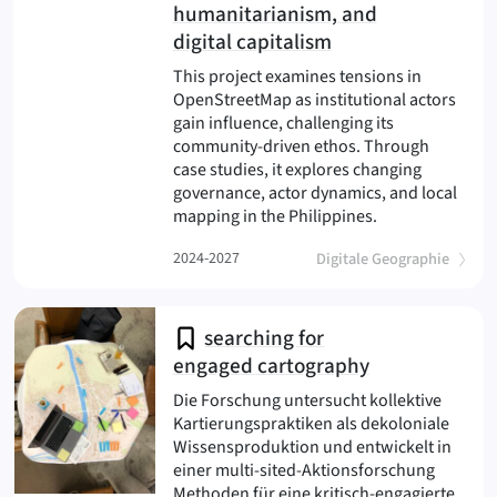
humanitarianism, and
digital capitalism
This project examines tensions in
OpenStreetMap as institutional actors
gain influence, challenging its
community-driven ethos. Through
case studies, it explores changing
governance, actor dynamics, and local
(OSM Transform
mapping in the Philippines.
(
)
2024-2027
Digitale Geographie
searching for
engaged cartography
Die Forschung untersucht kollektive
Kartierungspraktiken als dekoloniale
Wissensproduktion und entwickelt in
einer multi-sited-Aktionsforschung
Methoden für eine kritisch-engagierte