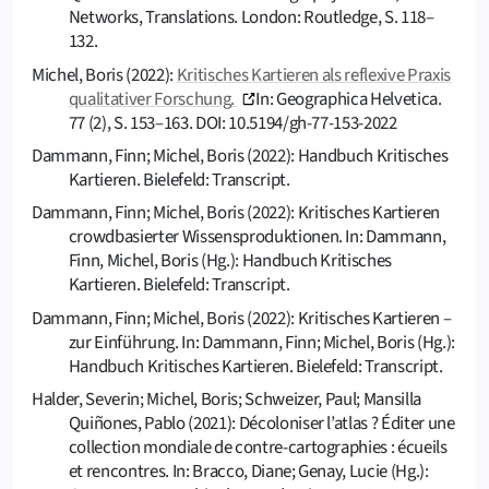
Networks, Translations. London: Routledge, S. 118–
132.
Michel, Boris (2022):
Kritisches Kartieren als reflexive Praxis
qualitativer Forschung.
In: Geographica Helvetica.
77 (2), S. 153–163. DOI: 10.5194/gh-77-153-2022
Dammann, Finn; Michel, Boris (2022): Handbuch Kritisches
Kartieren. Bielefeld: Transcript.
Dammann, Finn; Michel, Boris (2022): Kritisches Kartieren
crowdbasierter Wissensproduktionen. In: Dammann,
Finn, Michel, Boris (Hg.): Handbuch Kritisches
Kartieren. Bielefeld: Transcript.
Dammann, Finn; Michel, Boris (2022): Kritisches Kartieren –
zur Einführung. In: Dammann, Finn; Michel, Boris (Hg.):
Handbuch Kritisches Kartieren. Bielefeld: Transcript.
Halder, Severin; Michel, Boris; Schweizer, Paul; Mansilla
Quiñones, Pablo (2021): Décoloniser l’atlas ? Éditer une
collection mondiale de contre-cartographies : écueils
et rencontres. In: Bracco, Diane; Genay, Lucie (Hg.):