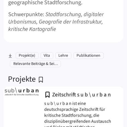
geographische Stadtforschung.
Schwerpunkte:
Stadtforschung, digitaler
Urbanismus, Geografie der Infrastruktur,
kritische Kartografie
zu Abschnitt springen:
Projekt(e)
Vita
Lehre
Publikationen
Relevante Beiträge & Seiten
Projekte
Zeitschrift s u b \ u r b a n
s u b \ u r b a n ist eine
deutschsprachige Zeitschrift für
kritische Stadtforschung, die
disziplinübergreifenden Austausch