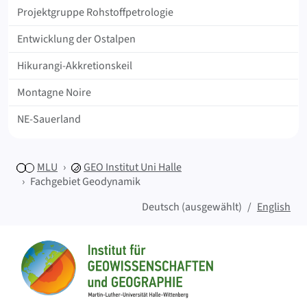
Projektgruppe Rohstoffpetrologie
Entwicklung der Ostalpen
Hikurangi-Akkretionskeil
Montagne Noire
NE-Sauerland
MLU
GEO
Institut Uni Halle
Fachgebiet Geodynamik
Deutsch (ausgewählt)
English
Sitemap
Startseite