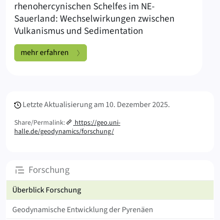
rhenohercynischen Schelfes im NE-
Sauerland: Wechselwirkungen zwischen
Vulkanismus und Sedimentation
NE-Sauerland:
mehr erfahren
Meta Info
Letzte Aktualisierung am
10. Dezember 2025.
Share/Permalink:
https://geo.uni-
halle.de/geodynamics/forschung/
Unterseiten
Forschung
Überblick Forschung
Geodynamische Entwicklung der Pyrenäen