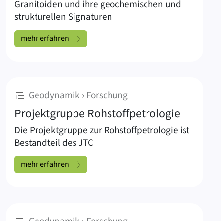
Granitoiden und ihre geochemischen und
strukturellen Signaturen
Geodynamische Entwicklung der Pyrenäen:
mehr erfahren
:
Geodynamik › Forschung
Projektgruppe Rohstoffpetrologie
Die Projektgruppe zur Rohstoffpetrologie ist
Bestandteil des JTC
Projektgruppe Rohstoffpetrologie:
mehr erfahren
:
Geodynamik › Forschung