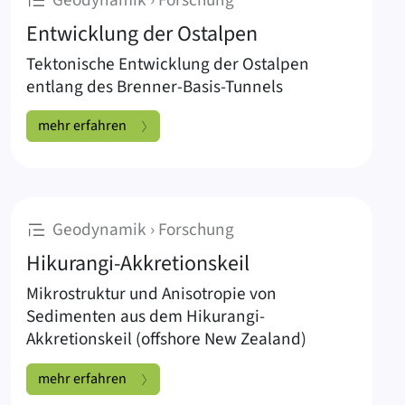
Entwicklung der Ostalpen
Tektonische Entwicklung der Ostalpen
entlang des Brenner-Basis-Tunnels
Entwicklung der Ostalpen:
mehr erfahren
:
Geodynamik › Forschung
Hikurangi-Akkretionskeil
Mikrostruktur und Anisotropie von
Sedimenten aus dem Hikurangi-
Akkretionskeil (offshore New Zealand)
Hikurangi-Akkretionskeil:
mehr erfahren