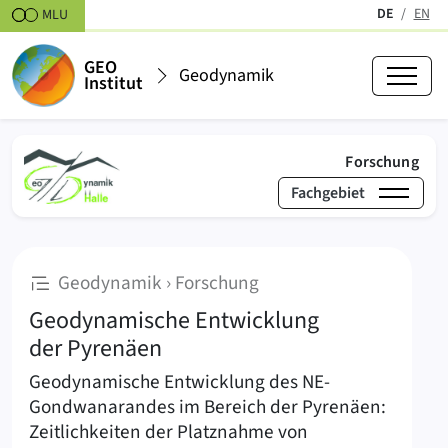
Zum Inhalt springen
DE
EN
MLU
(aktiv)
GEO
Geodynamik
Institut
(akt
Forschung
Fachgebiet
›
Forschung
Unterseiten von Forschung
Geodynamik
:
Geodynamik › Forschung
Geodynamische Entwicklung
der Pyrenäen
Geodynamische Entwicklung des NE-
Gondwanarandes im Bereich der Pyrenäen:
Zeitlichkeiten der Platznahme von