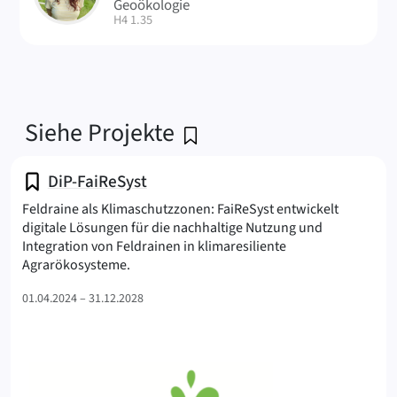
Geoökologie
| Raum:
H4 1.35
Siehe Projekte
DiP-FaiReSyst
Feldraine als Klimaschutzzonen: FaiReSyst entwickelt
digitale Lösungen für die nachhaltige Nutzung und
Integration von Feldrainen in klimaresiliente
(FaiReSyst
Agrarökosysteme.
01.04.2024 – 31.12.2028