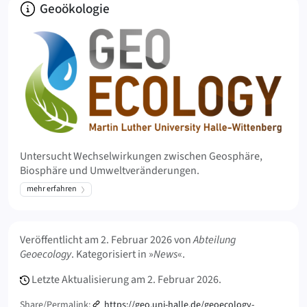
Über
Geoökologie
Untersucht Wechselwirkungen zwischen Geosphäre,
Biosphäre und Umweltveränderungen.
mehr erfahren
Meta Info
Veröffentlicht am
2. Februar 2026
von
Abteilung
Geoecology
. Kategorisiert in »
News
«.
Letzte Aktualisierung am
2. Februar 2026.
Share/Permalink:
https://geo.uni-halle.de/geoecology-