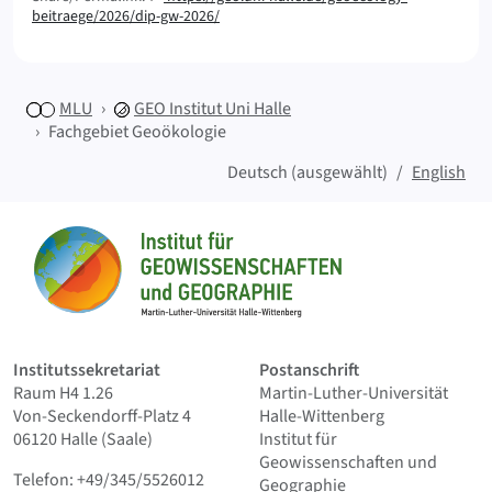
beitraege/2026/dip-gw-2026/
MLU
GEO
Institut Uni Halle
Fachgebiet Geoökologie
Deutsch (ausgewählt)
English
Sitemap
Startseite
Institutssekretariat
Postanschrift
Raum H4 1.26
Martin-Luther-Universität
Von-Seckendorff-Platz 4
Halle-Wittenberg
06120 Halle (Saale)
Institut für
Geowissenschaften und
Telefon: +49/345/5526012
Geographie