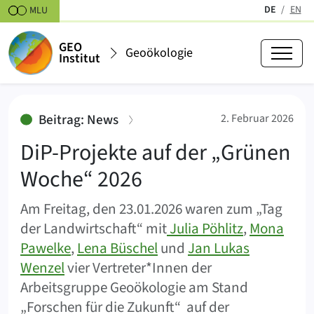
Zum Inhalt springen
DE
EN
MLU
(aktiv)
GEO
Geoökologie
Institut
DiP-Projekte auf der „Grünen W
:
Beitrag: News
2. Februar 2026
DiP-Projekte auf der „Grünen
Woche“ 2026
Am Freitag, den 23.01.2026 waren zum „Tag
der Landwirtschaft“ mit
Julia Pöhlitz
,
Mona
Pawelke
,
Lena Büschel
und
Jan Lukas
Wenzel
vier Vertreter*Innen der
Arbeitsgruppe Geoökologie am Stand
„Forschen für die Zukunft“ auf der