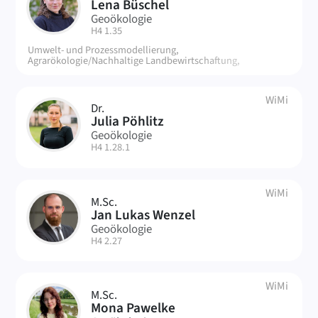
LB
Lena Büschel
Geoökologie
| Raum:
H4 1.35
Umwelt- und Prozessmodellierung,
Agrarökologie/Nachhaltige Landbewirtschaftung,
Fernerkundung
WiMi
Dr.
JP
Julia Pöhlitz
Geoökologie
| Raum:
H4 1.28.1
WiMi
M.Sc.
JW
Jan Lukas Wenzel
Geoökologie
| Raum:
H4 2.27
WiMi
M.Sc.
MP
Mona Pawelke