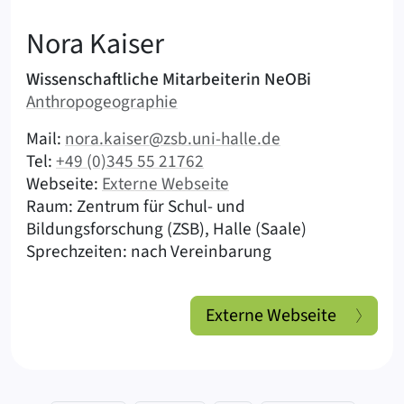
:
Nora
Kaiser
Aufgabengebiete & Verantwortlichkeiten
Wissenschaftliche Mitarbeiterin NeOBi
Abteilung:
Anthropogeographie
|
Kontaktmöglichkeiten (Kaiser, Nora)
Mail:
nora.kaiser@zsb.uni-halle.de
|
Tel:
+49 (0)345 55 21762
Webseite:
Externe Webseite
|
Raum: Zentrum für Schul- und
|
Bildungsforschung (ZSB), Halle (Saale)
Sprechzeiten: nach Vereinbarung
Externe Webseite