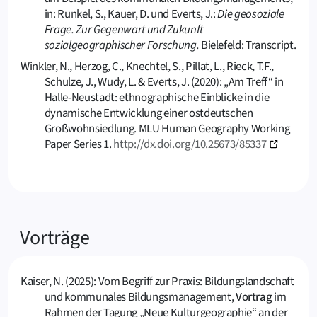
in: Runkel, S., Kauer, D. und Everts, J.:
Die geosoziale
Frage. Zur Gegenwart und Zukunft
sozialgeographischer Forschung.
Bielefeld: Transcript.
Winkler, N., Herzog, C., Knechtel, S., Pillat, L., Rieck, T.F.,
Schulze, J., Wudy, L. & Everts, J. (2020): „Am Treff“ in
Halle-Neustadt: ethnographische Einblicke in die
dynamische Entwicklung einer ostdeutschen
Großwohnsiedlung. MLU Human Geography Working
Paper Series 1.
http://dx.doi.org/10.25673/85337
Vorträge
Kaiser, N. (2025): Vom Begriff zur Praxis: Bildungslandschaft
und kommunales Bildungsmanagement,
Vortrag
im
Rahmen der Tagung „Neue Kulturgeographie“ an der