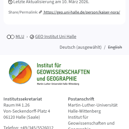
Letzte Aktualisierung am
10. März 2026.
Share/Permalink:
https://geo.uni-halle.de/person/kaiser-nora/
MLU
GEO
Institut Uni Halle
Deutsch (ausgewählt)
English
Sitemap
Startseite
Institutssekretariat
Postanschrift
Raum H4 1.26
Martin-Luther-Universität
Von-Seckendorff-Platz 4
Halle-Wittenberg
06120 Halle (Saale)
Institut für
Geowissenschaften und
Telefon: +49/345/5526012