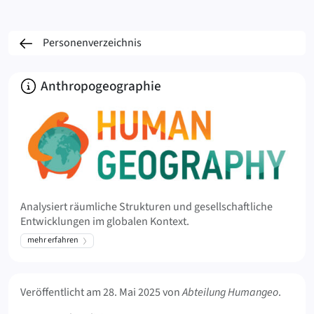
Personenverzeichnis
Über
Anthropo­geo­graphie
Analysiert räumliche Strukturen und gesellschaftliche
Entwicklungen im globalen Kontext.
mehr erfahren
Meta Info
Veröffentlicht am
28. Mai 2025
von
Abteilung Humangeo
.