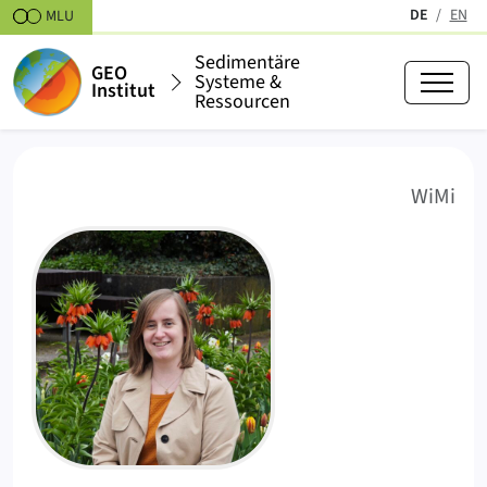
Zum Inhalt springen
DE
EN
MLU
(aktiv)
Sedimentäre
GEO
Systeme &
Institut
Ressourcen
Dr. Heike Koch
(
)
WiMi
HK
Porträtfoto Dr. Heike Koch.