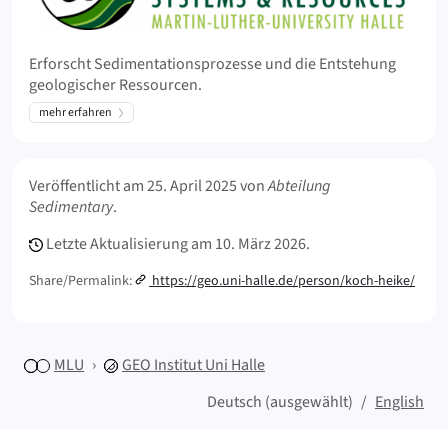
Erforscht Sedimentationsprozesse und die Entstehung
geologischer Ressourcen.
mehr erfahren
Meta Info
Veröffentlicht am
25. April 2025
von
Abteilung
Sedimentary
.
Letzte Aktualisierung am
10. März 2026.
Share/Permalink:
https://geo.uni-halle.de/person/koch-heike/
MLU
GEO
Institut Uni Halle
Deutsch (ausgewählt)
English
Sitemap