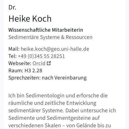
:
Dr.
Heike
Koch
Aufgabengebiete & Verantwortlichkeiten
Wissenschaftliche Mitarbeiterin
Abteilung:
Sedimentäre Systeme & Ressourcen
|
Kontaktmöglichkeiten (Koch, Heike)
Mail:
heike.koch@geo.uni-halle.de
|
Tel:
+49 (0)345 55 28251
Webseite:
Orcid
|
|
Raum: H3 2.28
Sprechzeiten: nach Vereinbarung
Kurzinfo
Ich bin Sedimentologin und erforsche die
räumliche und zeitliche Entwicklung
sedimentärer Systeme. Dabei untersuche ich
Sedimente und Sedimentgesteine auf
verschiedenen Skalen – von Gelände bis zu