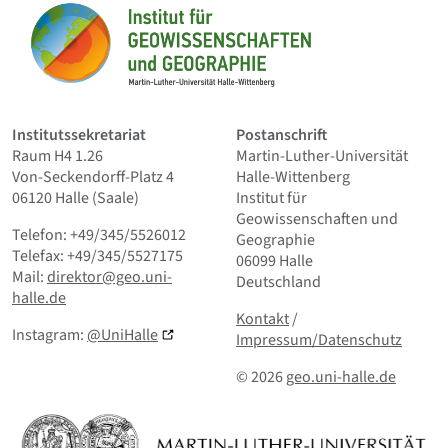
Startseite
Institutssekretariat
Postanschrift
Raum H4 1.26
Martin-Luther-Universität
Von-Seckendorff-Platz 4
Halle-Wittenberg
06120 Halle (Saale)
Institut für
Geowissenschaften und
Telefon: +49/345/5526012
Geographie
Telefax: +49/345/5527175
06099 Halle
Mail:
direktor@geo.uni-
Deutschland
halle.de
Kontakt
und Kleingedrucktes
Kontakt
/
Instagram:
@UniHalle
Impressum/Datenschutz
© 2026
geo.uni-halle.de