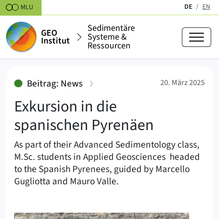
Zum Inhalt springen
DE
EN
MLU
(aktiv)
Sedimentäre
GEO
Systeme &
Institut
Ressourcen
Exkursion in die spanischen Pyr
:
Beitrag: News
20. März 2025
Exkursion in die
spanischen Pyrenäen
As part of their Advanced Sedimentology class,
M.Sc. students in Applied Geosciences headed
to the Spanish Pyrenees, guided by Marcello
Gugliotta and Mauro Valle.