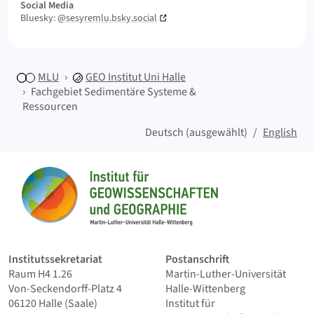
Social Media
Bluesky:
@sesyremlu.bsky.social
MLU
GEO
Institut Uni Halle
Fachgebiet Sedimentäre Systeme &
Ressourcen
Deutsch (ausgewählt)
English
Sitemap
Startseite
Institutssekretariat
Postanschrift
Raum H4 1.26
Martin-Luther-Universität
Von-Seckendorff-Platz 4
Halle-Wittenberg
06120 Halle (Saale)
Institut für