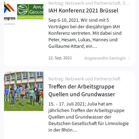
Beitrag: Netzwerk und Partnerschaft, Sonstiges, Veranstaltung
(
)
IAH Konferenz 2021 Brüssel
Sep 6-10, 2021. Wir sind mit 5
Vorträgen bei der diesjährigen IAH
Konferenz vertreten. Mit dabei sind
Peter, Hesam, Lukas, Hannes und
Guillaume Attard, ein…
12. Sep. 2021
Angewandte Geologie
Beitrag: Netzwerk und Partnerschaft
Treffen der Arbeitsgruppe
(
)
Quellen und Grundwasser
15. – 17. Juli 2021; Julia hat am
jährlichen Treffen der Arbeitsgruppe
Quellen und Grundwasser der
Deutschen Gesellschaft für Limnologie
in der Rhön…