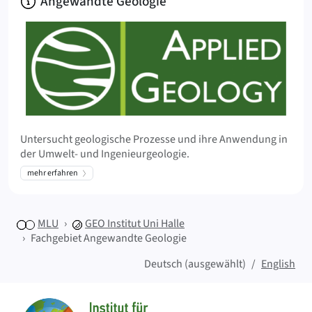
Über
Angewandte Geologie
Untersucht geologische Prozesse und ihre Anwendung in
der Umwelt- und Ingenieurgeologie.
mehr erfahren
MLU
GEO
Institut Uni Halle
Fachgebiet Angewandte Geologie
Deutsch (ausgewählt)
English
Sitemap