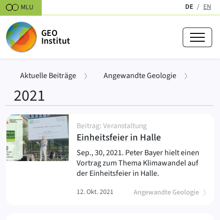
Zum Inhalt springen
DE
EN
MLU
(aktiv)
GEO
Institut
›
Aktuelle Beiträge
Angewandte Geologie
2021
Beiträge
Beitrag: Veranstaltung
(
)
Einheitsfeier in Halle
Sep., 30, 2021. Peter Bayer hielt einen
Vortrag zum Thema Klimawandel auf
der Einheitsfeier in Halle.
12. Okt. 2021
Angewandte Geologie