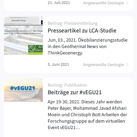
21. Juli 2021
Angewandte Geologie
Beitrag: Pressemitteilung
(
)
Presseartikel zu LCA-Studie
Jun, 03., 2021. Ökobilanzierungsstudie
in den Geothermal News von
ThinkGeoenergy.
5. Juni 2021
Angewandte Geologie
Beitrag: Publikation
(
)
Beiträge zur #vEGU21
Apr 19-30, 2021. Dieses Jahr werden
Peter Bayer, Mohammad Javad Afshari
Moein und Christoph Bott Arbeiten der
Forschungsgruppe auf dem virtuellen
Event vEGU21…