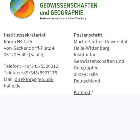
Startseite
Institutssekretariat
Postanschrift
Raum H4 1.26
Martin-Luther-Universität
Von-Seckendorff-Platz 4
Halle-Wittenberg
06120 Halle (Saale)
Institut für
Geowissenschaften und
Telefon: +49/345/5526012
Geographie
Telefax: +49/345/5527175
06099 Halle
Mail:
direktor@geo.uni-
Deutschland
halle.de
Kontakt
und Kleingedrucktes
Kontakt
/
Instagram:
@UniHalle
Impressum/Datenschutz
© 2026
geo.uni-halle.de