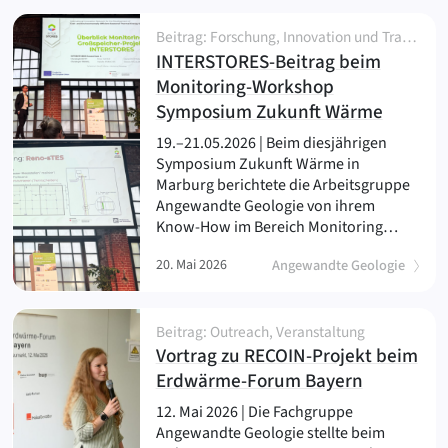
Beitrag: Forschung, Innovation und Transfer, Netzwerk und Partnerschaft, News, Projekt
INTERSTORES-Beitrag beim
Monitoring-Workshop
(
)
Symposium Zukunft Wärme
19.–21.05.2026 | Beim diesjährigen
Symposium Zukunft Wärme in
Marburg berichtete die Arbeitsgruppe
Angewandte Geologie von ihrem
Know-How im Bereich Monitoring…
20. Mai 2026
Angewandte Geologie
Beitrag: Outreach, Veranstaltung
Vortrag zu RECOIN-Projekt beim
(
)
Erdwärme-Forum Bayern
12. Mai 2026 | Die Fachgruppe
Angewandte Geologie stellte beim