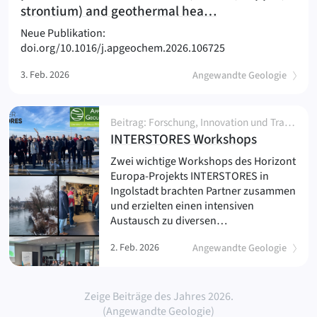
(
)
strontium) and geothermal hea…
Neue Publikation:
doi.org/10.1016/j.apgeochem.2026.106725
3. Feb. 2026
Angewandte Geologie
Beitrag: Forschung, Innovation und Transfer, Kooperation, Netzwerk und Partnerschaft, Projekt, Veranstaltung, Workshop
(
)
INTERSTORES Workshops
Zwei wichtige Workshops des Horizont
Europa-Projekts INTERSTORES in
Ingolstadt brachten Partner zusammen
und erzielten einen intensiven
Austausch zu diversen…
2. Feb. 2026
Angewandte Geologie
Zeige Beiträge des Jahres 2026.
(Angewandte Geologie)