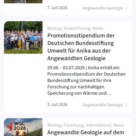
7. Juli 2026
Angewandte Geologie
Beitrag: Auszeichnung, News
Promotionsstipendium der
Deutschen Bundesstiftung
Umwelt für Anika aus der
(
)
Angewandten Geologie
29.06. - 03.07.2026 | Anika erhält ein
Promotionsstipendium der Deutschen
Bundesstiftung Umwelt für ihre
Forschung zur nachhaltigen
Speicherung von Wärme und…
3. Juli 2026
Angewandte Geologie
Beitrag: Forschung, International, News
Angewandte Geologie auf dem