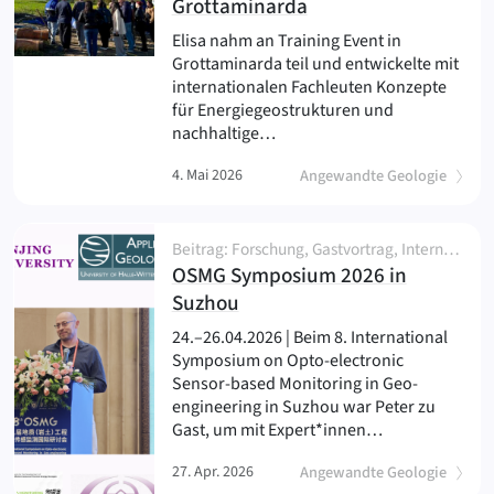
(
)
Grottaminarda
Elisa nahm an Training Event in
Grottaminarda teil und entwickelte mit
internationalen Fachleuten Konzepte
für Energiegeostrukturen und
nachhaltige…
4. Mai 2026
Angewandte Geologie
Beitrag: Forschung, Gastvortrag, International, Netzwerk und Partnerschaft, News, Person, Veranstaltung
OSMG Symposium 2026 in
(
)
Suzhou
24.–26.04.2026 | Beim 8. International
Symposium on Opto-electronic
Sensor-based Monitoring in Geo-
engineering in Suzhou war Peter zu
Gast, um mit Expert*innen…
27. Apr. 2026
Angewandte Geologie