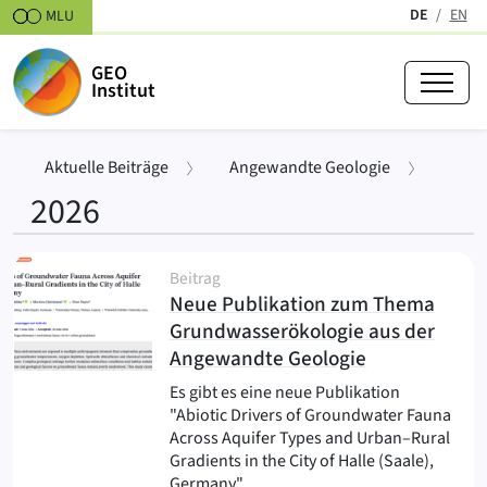
Zum Inhalt springen
DE
EN
MLU
(aktiv)
GEO
Institut
›
Aktuelle Beiträge
Angewandte Geologie
2026
Beiträge
Beitrag
Neue Publikation zum Thema
Grundwasserökologie aus der
(
)
Angewandte Geologie
Es gibt es eine neue Publikation
"Abiotic Drivers of Groundwater Fauna
Across Aquifer Types and Urban–Rural
Gradients in the City of Halle (Saale),
Germany"…