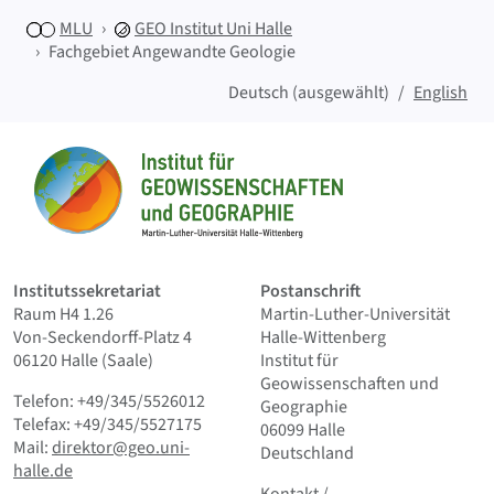
MLU
GEO
Institut Uni Halle
Fachgebiet Angewandte Geologie
Deutsch (ausgewählt)
English
Sitemap
Startseite
Institutssekretariat
Postanschrift
Raum H4 1.26
Martin-Luther-Universität
Von-Seckendorff-Platz 4
Halle-Wittenberg
06120 Halle (Saale)
Institut für
Geowissenschaften und
Telefon: +49/345/5526012
Geographie
Telefax: +49/345/5527175
06099 Halle
Mail:
direktor@geo.uni-
Deutschland
halle.de
Kontakt
und Kleingedrucktes