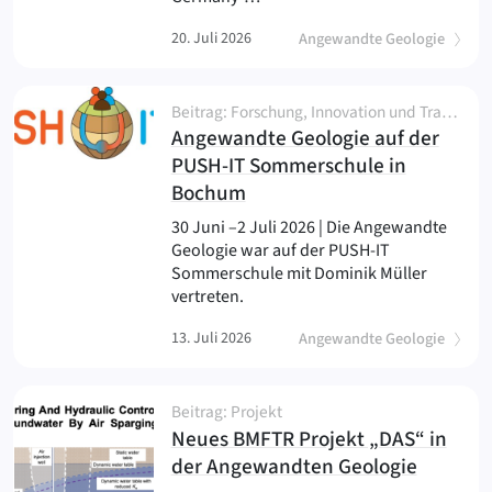
20. Juli 2026
Angewandte Geologie
Beitrag: Forschung, Innovation und Transfer, Netzwerk und Partnerschaft, Seminar, Workshop
Angewandte Geologie auf der
PUSH-IT Sommerschule in
(
)
Bochum
30 Juni –2 Juli 2026 | Die Angewandte
Geologie war auf der PUSH-IT
Sommerschule mit Dominik Müller
vertreten.
13. Juli 2026
Angewandte Geologie
Beitrag: Projekt
Neues BMFTR Projekt „DAS“ in
(
)
der Angewandten Geologie