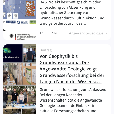
DAS Projekt beschäftigt sich mit der
Erforschung von Absenkung und
hydraulischer Steuerung von
Grundwasser durch Luftinjektion und
wird gefördert durch das…
13. Juli 2026
Angewandte Geologie
Beitrag
Von Geophysik bis
Grundwasserfauna: Die
Angewandte Geologie zeigt
Grundwasserforschung bei der
(
)
Langen Nacht der Wissensc…
Grundwasserforschung zum Anfassen:
Bei der Langen Nacht der
Wissenschaften bot die Angewandte
Geologie spannende Einblicke in
aktuelle Forschungsarbeiten und…