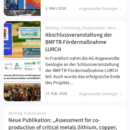
3. März 2026
Angewandte Geologie
Beitrag: Forschung, Kooperation, Netzwerk und Partnerschaft, News, Outreach, Projekt, Veranstaltung
Abschlussveranstaltung der
BMFTR-Fördermaßnahme
(
)
LURCH
In Frankfurt nahm die AG Angewandte
Geologie an der Schlussveranstaltung
der BMFTR-Fördermaßnahme LURCH
teil. Auch wurde das erfolgreiche Ende
des Projekts…
17. Feb. 2026
Angewandte Geologie
Beitrag: Publikation
Neue Publikation: „Assessment for co-
production of critical metals (lithium, copper,