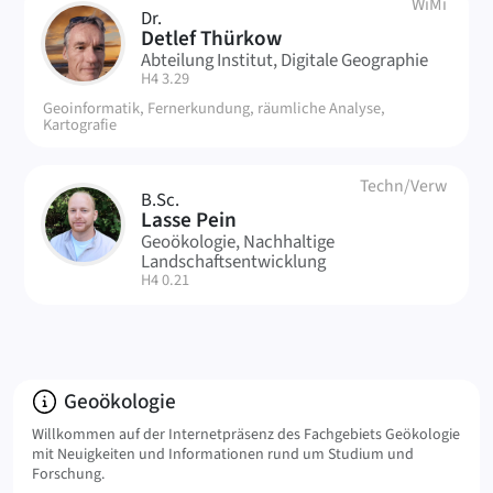
WiMi
Dr.
DT
Detlef Thürkow
Abteilung Institut, Digitale Geographie
| Raum:
H4 3.29
Geoinformatik, Fernerkundung, räumliche Analyse,
Kartografie
Techn/Verw
B.Sc.
LP
Lasse Pein
Geoökologie, Nachhaltige
Landschaftsentwicklung
| Raum:
H4 0.21
Info:
Geoökologie
Willkommen auf der Internetpräsenz des Fachgebiets Geökologie
mit Neuigkeiten und Informationen rund um Studium und
Forschung.