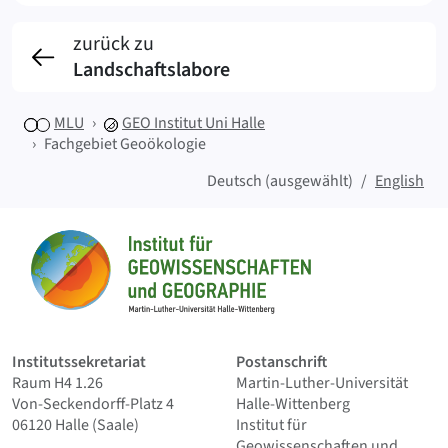
zurück zu
Landschaftslabore
MLU
GEO
Institut Uni Halle
Fachgebiet Geoökologie
Deutsch (ausgewählt)
English
Sitemap
Startseite
Institutssekretariat
Postanschrift
Raum H4 1.26
Martin-Luther-Universität
Von-Seckendorff-Platz 4
Halle-Wittenberg
06120 Halle (Saale)
Institut für
Geowissenschaften und