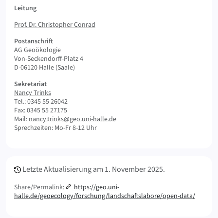
Leitung
Prof. Dr. Christopher Conrad
Postanschrift
AG Geoökologie
Von-Seckendorff-Platz 4
D-06120 Halle (Saale)
Sekretariat
Nancy Trinks
Tel.: 0345 55 26042
Fax: 0345 55 27175
Mail:
nancy.trinks@geo.uni-halle.de
Sprechzeiten: Mo-Fr 8-12 Uhr
Meta Info
Letzte Aktualisierung am
1. November 2025.
Share/Permalink:
https://geo.uni-
halle.de/geoecology/forschung/landschaftslabore/open-data/