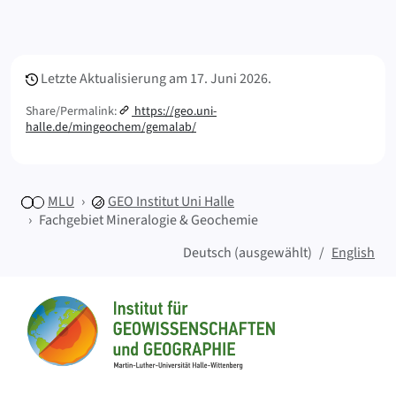
Meta Info
Letzte Aktualisierung am
17. Juni 2026.
Share/Permalink:
https://geo.uni-
halle.de/mingeochem/gemalab/
MLU
GEO
Institut Uni Halle
Fachgebiet Mineralogie & Geochemie
Deutsch (ausgewählt)
English
Sitemap
Startseite