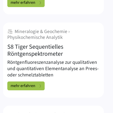
Netzsch Thermoanalyse (DSC/TG mit IR/MS-Kopplung):
mehr erfahren
Mineralogie & Geochemie ›
:
Physikochemische Analytik
S8 Tiger Sequentielles
Röntgenspektrometer
Röntgenfluoreszenzanalyse zur qualitativen
und quantitativen Elementanalyse an Prees-
oder schmelztabletten
S8 Tiger Sequentielles Röntgenspektrometer:
mehr erfahren