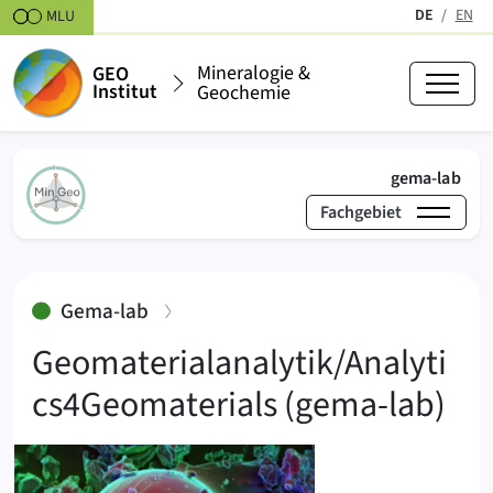
Zum Inhalt springen
DE
EN
MLU
(aktiv)
Mineralogie &
GEO
Institut
Geochemie
(akt
gema-lab
Fachgebiet
›
gema-lab
Mineralogie & Geochemie
:
Gema-lab
Geomaterialanalytik/Analyti
cs4Geomaterials (gema-lab)