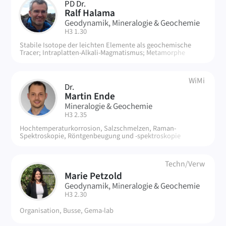
PD Dr.
RH
Ralf Halama
Geodynamik, Mineralogie & Geochemie
| Raum:
H3 1.30
Stabile Isotope der leichten Elemente als geochemische
Tracer; Intraplatten-Alkali-Magmatismus; Metamorphe
Gesteine der Subduktionszonen.
WiMi
Dr.
ME
Martin Ende
Mineralogie & Geochemie
| Raum:
H3 2.35
Hochtemperaturkorrosion, Salzschmelzen, Raman-
Spektroskopie, Röntgenbeugung und -spektroskopie
Techn/Verw
Marie Petzold
MP
Geodynamik, Mineralogie & Geochemie
| Raum:
H3 2.30
Organisation, Busse, Gema-lab