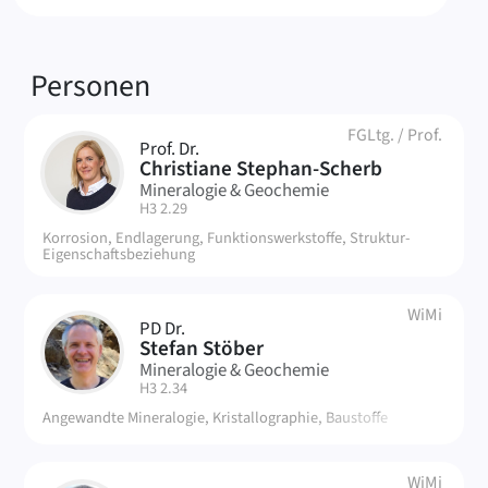
Verknüpfte
Personen
FGLtg.
/
Prof.
Prof. Dr.
CS
Christiane Stephan-Scherb
Mineralogie & Geochemie
| Raum:
H3 2.29
Korrosion, Endlagerung, Funktionswerkstoffe, Struktur-
Eigenschaftsbeziehung
WiMi
PD Dr.
SS
Stefan Stöber
Mineralogie & Geochemie
| Raum:
H3 2.34
Angewandte Mineralogie, Kristallographie, Baustoffe
WiMi