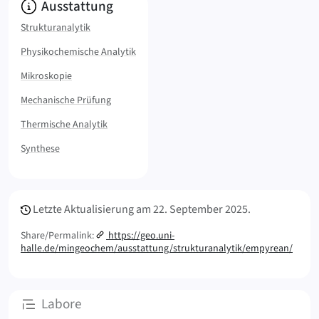
Info:
Ausstattung
Strukturanalytik
Physikochemische Analytik
Mikroskopie
Mechanische Prüfung
Thermische Analytik
Synthese
Meta Info
Letzte Aktualisierung am
22. September 2025.
Share/Permalink:
https://geo.uni-
halle.de/mingeochem/ausstattung/strukturanalytik/empyrean/
Unterseiten
Labore