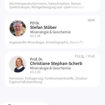
Hochtemperaturkorrosion, Salzschmelzen, Raman-
Spektroskopie, Röntgenbeugung und -spektroskopie
WiMi
PD Dr.
SS
Stefan Stöber
Mineralogie & Geochemie
| Raum:
H3 2.34
Angewandte Mineralogie, Kristallographie, Baustoffe
FGLtg.
/
Prof.
Prof. Dr.
CS
Christiane Stephan-Scherb
Mineralogie & Geochemie
| Raum:
H3 2.29
Korrosion, Endlagerung, Funktionswerkstoffe, Struktur-
Eigenschaftsbeziehung