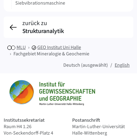
Siebvibrationsmaschine
zurück zu
Strukturanalytik
MLU
GEO
Institut Uni Halle
Fachgebiet Mineralogie & Geochemie
Deutsch (ausgewählt)
English
Sitemap
Startseite
Institutssekretariat
Postanschrift
Raum H4 1.26
Martin-Luther-Universität
Von-Seckendorff-Platz 4
Halle-Wittenberg