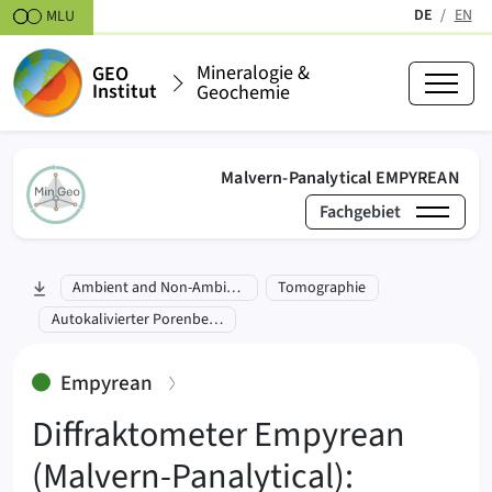
Zum Inhalt springen
DE
EN
MLU
(aktiv)
Mineralogie &
GEO
Institut
Geochemie
(akt
Malvern-Panalytical EMPYREAN
Fachgebiet
›
›
zu Abschnitt springen:
Ambient and Non-Ambient
Tomographie
Mineralogie & Geochemie
Labore
Strukturanaly
Autokalivierter ‍Porenbeton
:
Empyrean
Diffraktometer Empyrean
(Malvern-Panalytical):