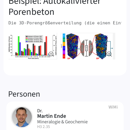
Beispiel: ‍Autokalivierter
‍Porenbeton
‍Die ‍3D-Porengrößenverteilung ‍(die ‍einen ‍Einflus
Verknüpfte
Personen
WiMi
Dr.
ME
Martin Ende
Mineralogie & Geochemie
| Raum:
H3 2.35