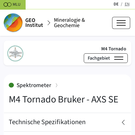
Zum Inhalt springen
DE
EN
MLU
(aktiv)
Mineralogie &
GEO
Institut
Geochemie
(akt
M4 Tornado
Fachgebiet
›
›
Mineralogie & Geochemie
Labore
Physikochemi
:
Spektrometer
M4 Tornado Bruker - AXS SE
Technische Spezifikationen