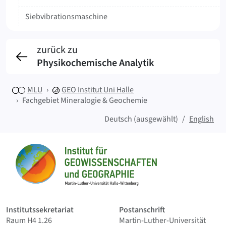
Siebvibrationsmaschine
zurück zu
Physikochemische Analytik
MLU
GEO
Institut Uni Halle
Fachgebiet Mineralogie & Geochemie
Deutsch (ausgewählt)
English
Sitemap
Startseite
Institutssekretariat
Postanschrift
Raum H4 1.26
Martin-Luther-Universität