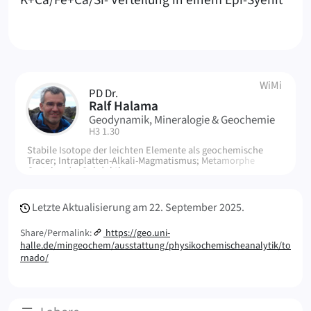
K+Ca/Fe+Ca/Si- Verteilung in einem Epi-Syenit
WiMi
PD Dr.
RH
Ralf Halama
Geodynamik, Mineralogie & Geochemie
| Raum:
H3 1.30
Stabile Isotope der leichten Elemente als geochemische
Tracer; Intraplatten-Alkali-Magmatismus; Metamorphe
Gesteine der Subduktionszonen.
Meta Info
Letzte Aktualisierung am
22. September 2025.
Share/Permalink:
https://geo.uni-
halle.de/mingeochem/ausstattung/physikochemischeanalytik/to
rnado/