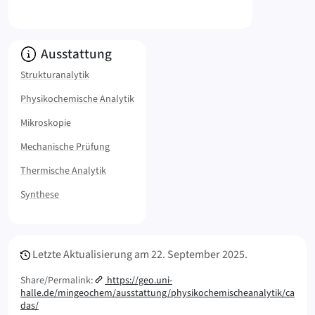
Info:
Ausstattung
Strukturanalytik
Physikochemische Analytik
Mikroskopie
Mechanische Prüfung
Thermische Analytik
Synthese
Meta Info
Letzte Aktualisierung am
22. September 2025.
Share/Permalink:
https://geo.uni-
halle.de/mingeochem/ausstattung/physikochemischeanalytik/ca
das/