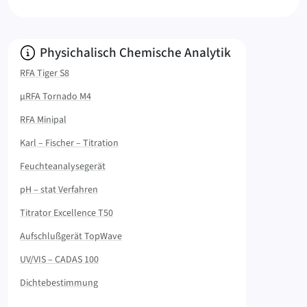
Info:
Physichalisch Chemische Analytik
RFA Tiger S8
µRFA Tornado M4
RFA Minipal
Karl – Fischer – Titration
Feuchteanalysegerät
pH – stat Verfahren
Titrator Excellence T50
Aufschlußgerät TopWave
UV/VIS – CADAS 100
Dichtebestimmung