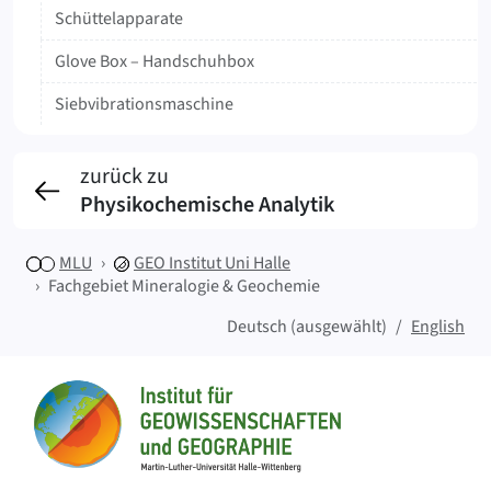
Schüttelapparate
Glove Box – Handschuhbox
Siebvibrationsmaschine
zurück zu
Physikochemische Analytik
MLU
GEO
Institut Uni Halle
Fachgebiet Mineralogie & Geochemie
Deutsch (ausgewählt)
English
Sitemap
Startseite