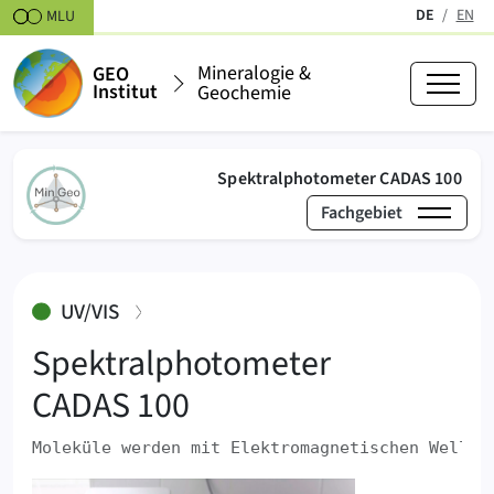
Zum Inhalt springen
DE
EN
MLU
(aktiv)
Mineralogie &
GEO
Institut
Geochemie
(akt
‍Spektralphotometer ‍CADAS ‍100
Fachgebiet
›
›
Mineralogie & Geochemie
Labore
Physikochemi
:
UV/VIS
‍Spektralphotometer
‍CADAS ‍100
Moleküle werden mit Elektromagnetischen Wellen