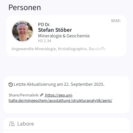
Verknüpfte
Personen
WiMi
PD Dr.
SS
Stefan Stöber
Mineralogie & Geochemie
| Raum:
H3 2.34
Angewandte Mineralogie, Kristallographie, Baustoffe
Meta Info
Letzte Aktualisierung am
22. September 2025.
Share/Permalink:
https://geo.uni-
halle.de/mingeochem/ausstattung/strukturanalytik/aeris/
Unterseiten
Labore