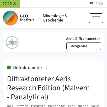
Zum Inhalt springen
DE
EN
MLU
(aktiv)
Mineralogie &
GEO
Institut
Geochemie
(akt
Aeris Diffraktometer
Fachgebiet
›
›
Mineralogie & Geochemie
Labore
Strukturanaly
:
Diffraktometer
Diffraktometer Aeris
Research Edition (Malvern
- Panalytical)
Das Diffraktometer zeichnet sich durch seine k