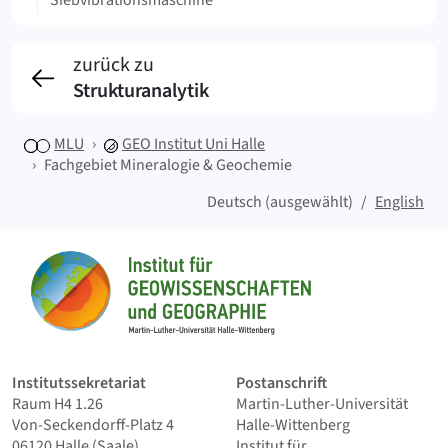
zurück zu
Strukturanalytik
MLU
GEO
Institut Uni Halle
Fachgebiet Mineralogie & Geochemie
Deutsch (ausgewählt)
English
Sitemap
Startseite
Institutssekretariat
Postanschrift
Raum H4 1.26
Martin-Luther-Universität
Von-Seckendorff-Platz 4
Halle-Wittenberg
06120 Halle (Saale)
Institut für