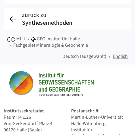
zurück zu
Synthesemethoden
MLU
GEO
Institut Uni Halle
Fachgebiet Mineralogie & Geochemie
Deutsch (ausgewählt)
English
Sitemap
Startseite
Institutssekretariat
Postanschrift
Raum H4 1.26
Martin-Luther-Universität
Von-Seckendorff-Platz 4
Halle-Wittenberg
06120 Halle (Saale)
Institut für