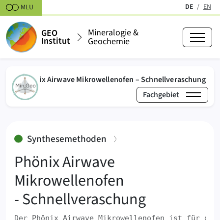
Zum Inhalt springen
DE
EN
MLU
(aktiv)
Mineralogie &
GEO
Institut
Geochemie
(akt
Phönix Airwave Mikrowellenofen – Schnellveraschung
Fachgebiet
›
›
Mineralogie & Geochemie
Labore
Synthesemet
:
Synthesemethoden
Phönix Airwave
Mikrowellenofen
- Schnellveraschung
Der Phönix Airwave Mikrowellenofen ist für die