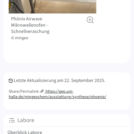
‍Phönix ‍Airwave
‍Mikrowellenofen ‍-
‍Schnellveraschung
© mingeo
Meta Info
Letzte Aktualisierung am
22. September 2025.
Share/Permalink:
https://geo.uni-
halle.de/mingeochem/ausstattung/synthese/phoenix/
Unterseiten
Labore
Überblick Labore