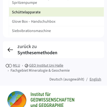
Spritzenpumpe
Schüttelapparate
Glove Box – Handschuhbox
Siebvibrationsmaschine
zurück zu
Synthesemethoden
MLU
GEO
Institut Uni Halle
Fachgebiet Mineralogie & Geochemie
Deutsch (ausgewählt)
English
Sitemap
Startseite