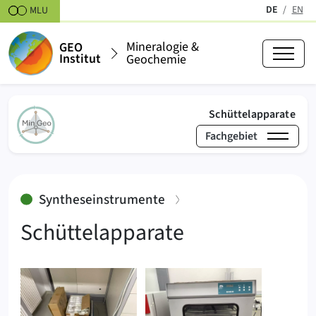
Zum Inhalt springen
DE
EN
MLU
(aktiv)
Mineralogie &
GEO
Institut
Geochemie
(akt
Schüttelapparate
Fachgebiet
›
›
Mineralogie & Geochemie
Labore
Synthesemet
:
Syntheseinstrumente
Schüttelapparate