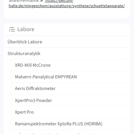
Share/Permalink:
https://geo.uni-
halle.de/mingeochem/ausstattung/synthese/schuettelapparate/
Unterseiten
Labore
Überblick Labore
Strukturanalytik
XRD-Mill McCrone
Malvern-Panalytical EMPYREAN
Aeris Diffraktometer
XpertPro3 Powder
Xpert Pro
Ramanspektrometer XploRa PLUS (HORIBA)